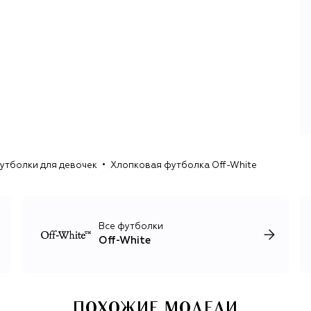
нормы, но и быстро сделали бренд узнаваемым во всем
мире, а его дизайны — одними из самых копируемых.
Абло распорядился первым успехом так: сохранил
базовые вещи с самыми желанными принтами в
постоянной линии (сейчас она называется Icons), а в
сезонных коллекциях начал экспериментировать с
кроем, материалами и силуэтами. На этом стыке —
простых вещей и сложных объектов дизайна — бренд
проработал до смерти дизайнера в 2021 году.
Первым после основателя креативным директором Off-
White стал стилист Ибрагим Камара. Под его
утболки для девочек
Хлопковая футболка Off-White
руководством бренд сохранил мультидисциплинарный
подход к дизайну: Камара привлекает к работе
современных художников, музыкантов, фотографов,
графических дизайнеров. Результат — многоголосие
культур, рас, возрастов и художественных техник,
Все футболки
благодаря которому визуальный язык бренда
Off-White
существенно обогатился.
ПОХОЖИЕ МОДЕЛИ