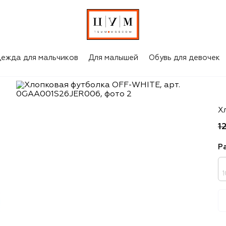
ежда для мальчиков
Для малышей
Обувь для девочек
Of
Х
1
Р