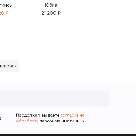
гинсы
Юбка
Шерстяной
кардиган
20 ₽
21 200 ₽
84 100 ₽
девочек
Продолжая, вы даете
согласие на
е
обработку
персональных данных