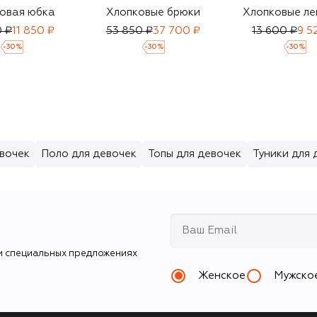
овая юбка
Хлопковые брюки
Хлопковые ле
0 ₽
11 850 ₽
53 850 ₽
37 700 ₽
13 600 ₽
9 5
-
30
%
-
30
%
-
30
%
вочек
Поло для девочек
Топы для девочек
Туники для 
и специальных предложениях
Женское
Мужско