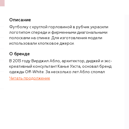
Описание
Футболку с круглой горловиной в рубчик украсили
логотипом спереди и фирменными диагональными
полосками на спинке. Для изготовления модели
использовали хлопковое джерси.
О бренде
В 2013 году Вирджил Абло, архитектор, диджей и экс-
креативный консультант Канье Уэста, основал бренд
одежды Off-White. За несколько лет Абло сломал
устоявшиеся стандарты модной индустрии, показав, что
Читать продолжение
между стритвиром и люксом на самом деле нет
барьеров, а визуальным языком может стать даже
«примитивная» айдентика, например кавычки,
обрамляющие названия привычных вещей — кроссовок,
сумок, худи.
Черно-белые графичные принты, бирки-стяжки Zip Tie и
надписи в кавычках не только отражали архитектурное
прошлое Абло и его желание проверить на прочность