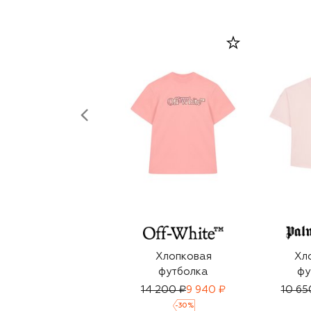
Хлопковая
Хл
футболка
фу
14 200 ₽
9 940 ₽
10 65
-
30
%