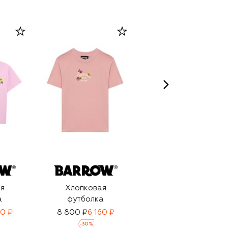
я
Хлопковая
Хлопковая
а
футболка
футболка
70 ₽
8 800 ₽
6 160 ₽
11 300 ₽
7 910 ₽
-
30
%
-
30
%