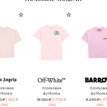
опковая
Хлопковая
Хлопкова
тболка
футболка
футболк
0 ₽
7 455 ₽
18 150 ₽
12 700 ₽
9 240 ₽
6 4
-
30
%
-
30
%
-
30
%