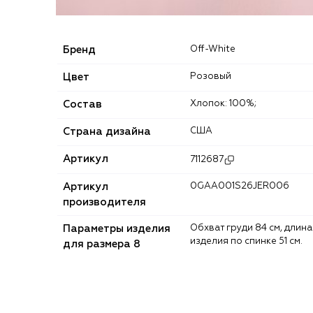
Бренд
Off-White
Цвет
Розовый
Состав
Хлопок: 100%;
Страна дизайна
США
Артикул
7112687
Артикул
0GAA001S26JER006
производителя
Параметры изделия
Обхват груди 84 см, длина
изделия по спинке 51 см.
для размера 8