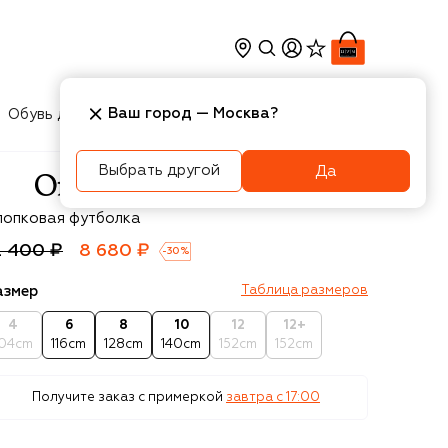
Ваш город —
Москва
?
Обувь для мальчиков
Игрушки
Аксесcуары
Выбрать другой
Да
f-White
лопковая футболка
2 400 ₽
8 680 ₽
-
30
%
азмер
Таблица размеров
4
6
8
10
12
12+
104cm
116cm
128cm
140cm
152cm
152cm
Получите заказ с примеркой
завтра c 17:00