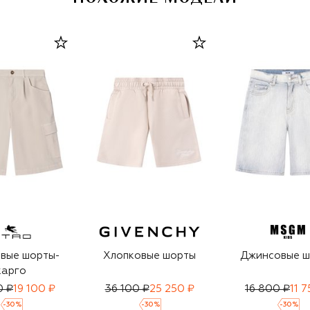
вые шорты-
Хлопковые шорты
Джинсовые 
карго
0 ₽
19 100 ₽
36 100 ₽
25 250 ₽
16 800 ₽
11 
-
30
%
-
30
%
-
30
%