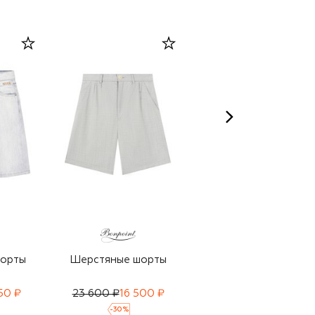
шорты
Шерстяные шорты
Джинсовые шорты-
карго
750 ₽
23 600 ₽
16 500 ₽
21 800 ₽
15 250 ₽
-
30
%
-
30
%