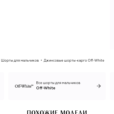
прошлое Абло и его желание проверить на прочность
нормы, но и быстро сделали бренд узнаваемым во всем
мире, а его дизайны — одними из самых копируемых.
Абло распорядился первым успехом так: сохранил
базовые вещи с самыми желанными принтами в
постоянной линии (сейчас она называется Icons), а в
сезонных коллекциях начал экспериментировать с
кроем, материалами и силуэтами. На этом стыке —
простых вещей и сложных объектов дизайна — бренд
проработал до смерти дизайнера в 2021 году.
Первым после основателя креативным директором Off-
Шорты для мальчиков
Джинсовые шорты-карго Off-White
White стал стилист Ибрагим Камара. Под его
руководством бренд сохранил мультидисциплинарный
подход к дизайну: Камара привлекает к работе
современных художников, музыкантов, фотографов,
графических дизайнеров. Результат — многоголосие
Все шорты для мальчиков
культур, рас, возрастов и художественных техник,
Off-White
благодаря которому визуальный язык бренда
существенно обогатился.
ПОХОЖИЕ МОДЕЛИ