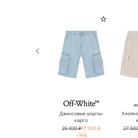
Джинсовые шорты-
Хлопко
карго
25 100 ₽
17 550 ₽
27 30
-
30
%