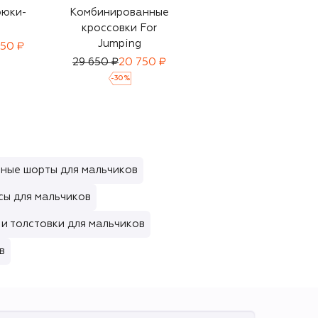
рюки-
Комбинированные
Комбинированные
кроссовки For
кроссовки DG
Jumping
Running
150 ₽
29 650 ₽
20 750 ₽
35 700 ₽
-
30
%
ные шорты для мальчиков
ы для мальчиков
и толстовки для мальчиков
в