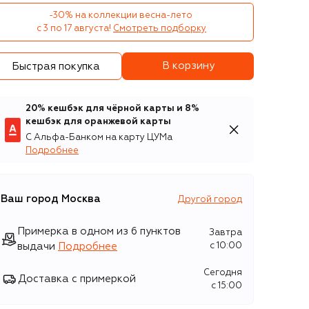
-30% на коллекции весна-лето 

с 3 по 17 августа!
Смотреть подборку
В корзину
Быстрая покупка
20% кешбэк для чёрной карты и 8%
кешбэк для оранжевой карты
С Альфа-Банком на карту ЦУМа
Подробнее
Ваш город
Москва
Другой город
Примерка в одном из 6 пунктов
Завтра
выдачи
Подробнее
c 10:00
Сегодня
Доставка с примеркой
c 15:00