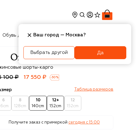
Ваш город —
Москва
?
Обувь для мальчиков
Игрушки
Аксесcуары
Выбрать другой
Да
f-White
жинсовые шорты-карго
5 100 ₽
17 550 ₽
-
30
%
азмер
Таблица размеров
6
8
10
12+
12
16cm
128cm
140cm
152cm
152cm
Получите заказ с примеркой
сегодня c 15:00