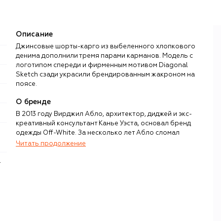
Описание
Джинсовые шорты-карго из выбеленного хлопкового
денима дополнили тремя парами карманов. Модель с
логотипом спереди и фирменным мотивом Diagonal
Sketch сзади украсили брендированным жакроном на
поясе.
О бренде
В 2013 году Вирджил Абло, архитектор, диджей и экс-
креативный консультант Канье Уэста, основал бренд
одежды Off-White. За несколько лет Абло сломал
устоявшиеся стандарты модной индустрии, показав, что
Читать продолжение
между стритвиром и люксом на самом деле нет
барьеров, а визуальным языком может стать даже
«примитивная» айдентика, например кавычки,
обрамляющие названия привычных вещей — кроссовок,
сумок, худи.
Черно-белые графичные принты, бирки-стяжки Zip Tie и
надписи в кавычках не только отражали архитектурное