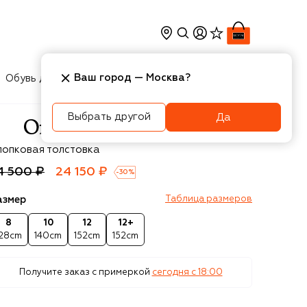
Ваш город —
Москва
?
Обувь для мальчиков
Игрушки
Аксесcуары
Выбрать другой
Да
f-White
лопковая толстовка
4 500 ₽
24 150 ₽
-
30
%
азмер
Таблица размеров
8
10
12
12+
128cm
140cm
152cm
152cm
Получите заказ с примеркой
сегодня c 18:00