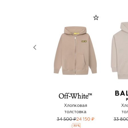
Хлопковая
Хл
толстовка
то
34 500 ₽
24 150 ₽
33 80
-
30
%