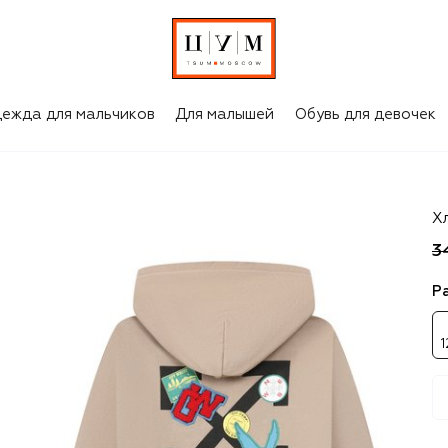
ежда для мальчиков
Для малышей
Обувь для девочек
Of
Х
3
Р