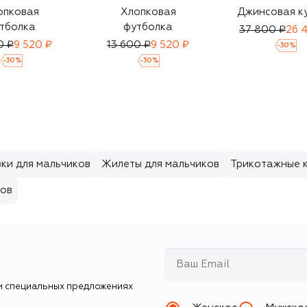
опковая
Хлопковая
Джинсовая к
тболка
футболка
37 800 ₽
26 
0 ₽
9 520 ₽
13 600 ₽
9 520 ₽
-
30
%
-
30
%
-
30
%
ки для мальчиков
Жилеты для мальчиков
Трикотажные 
ков
и специальных предложениях