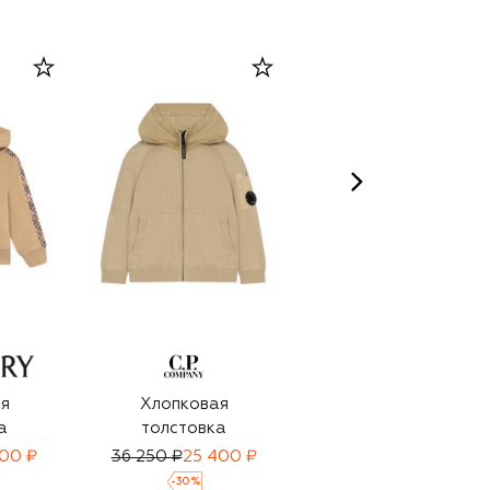
я
Хлопковая
Хлопковая
а
толстовка
толстовка
100 ₽
36 250 ₽
25 400 ₽
21 800 ₽
15 250 ₽
-
30
%
-
30
%