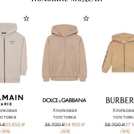
опковая
Хлопковая
Хлопкова
лстовка
толстовка
толстовк
0 ₽
23 650 ₽
35 700 ₽
24 950 ₽
38 700 ₽
27 
-
30
%
-
30
%
-
30
%