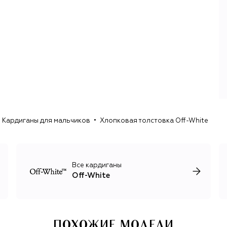
нормы, но и быстро сделали бренд узнаваемым во всем
мире, а его дизайны — одними из самых копируемых.
Абло распорядился первым успехом так: сохранил
базовые вещи с самыми желанными принтами в
постоянной линии (сейчас она называется Icons), а в
сезонных коллекциях начал экспериментировать с
кроем, материалами и силуэтами. На этом стыке —
простых вещей и сложных объектов дизайна — бренд
проработал до смерти дизайнера в 2021 году.
Первым после основателя креативным директором Off-
White стал стилист Ибрагим Камара. Под его
Кардиганы для мальчиков
Хлопковая толстовка Off-White
руководством бренд сохранил мультидисциплинарный
подход к дизайну: Камара привлекает к работе
современных художников, музыкантов, фотографов,
графических дизайнеров. Результат — многоголосие
культур, рас, возрастов и художественных техник,
Все кардиганы
благодаря которому визуальный язык бренда
Off-White
существенно обогатился.
ПОХОЖИЕ МОДЕЛИ