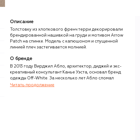
Описание
Толстовку из хлопкового френч терри декорировали
брендированной нашивкой на груди и мотивом Arrow
Patch на спинке. Модель с капюшоном и спущенной
линией плеч застегивается молнией.
О бренде
В 2013 году Вирджил Абло, архитектор, диджей и экс-
креативный консультант Канье Уэста, основал бренд
одежды Off-White. За несколько лет Абло сломал
устоявшиеся стандарты модной индустрии, показав, что
Читать продолжение
между стритвиром и люксом на самом деле нет
барьеров, а визуальным языком может стать даже
«примитивная» айдентика, например кавычки,
обрамляющие названия привычных вещей — кроссовок,
сумок, худи.
Черно-белые графичные принты, бирки-стяжки Zip Tie и
надписи в кавычках не только отражали архитектурное
прошлое Абло и его желание проверить на прочность