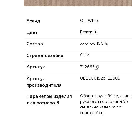
Бренд
Off-White
Цвет
Бежевый
Состав
Хлопок: 100%;
Страна дизайна
США
Артикул
7112665
Артикул
0BBE001S26FLE003
производителя
Параметры изделия
Обхват груди 94 см, длина
рукава от горловины 56
для размера 8
см, длина изделия по
спинке 51 см.