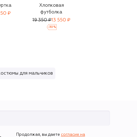
уртка
Хлопковая
Хлопковые
футболка
джоггеры
450 ₽
19 350 ₽
13 550 ₽
29 950 ₽
20 950 ₽
-
30
%
-
30
%
костюмы для мальчиков
Продолжая, вы даете
согласие на