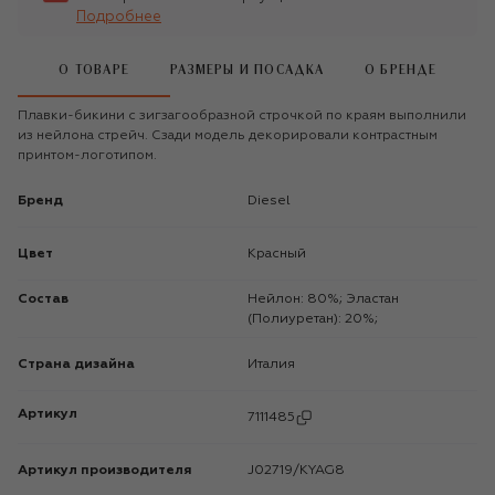
Подробнее
О ТОВАРЕ
РАЗМЕРЫ И ПОСАДКА
О БРЕНДЕ
Плавки-бикини с зигзагообразной строчкой по краям выполнили
из нейлона стрейч. Сзади модель декорировали контрастным
принтом-логотипом.
Бренд
Diesel
Цвет
Красный
Состав
Нейлон: 80%; Эластан
(Полиуретан): 20%;
Страна дизайна
Италия
Артикул
7111485
Артикул производителя
J02719/KYAG8