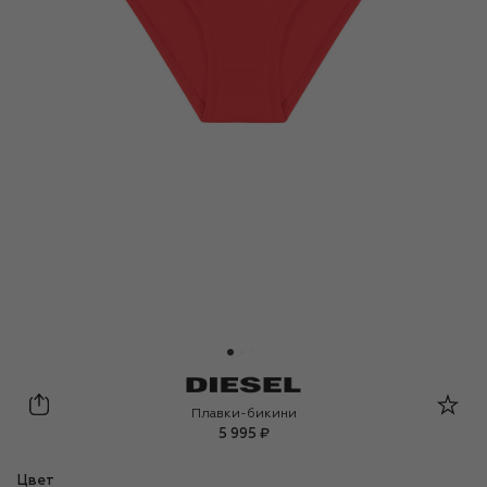
Diesel
Плавки-бикини
5 995 ₽
Цвет