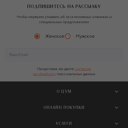
ПОДПИШИТЕСЬ НА РАССЫЛКУ
Чтобы первыми узнавать об эксклюзивных новинках и
специальных предложениях
Женское
Мужское
Продолжая, вы даете
согласие
на обработку
персональных данных
О ЦУМ
О магазине
ОНЛАЙН ПОКУПКИ
Новости и события
Вопросы и ответы
УСЛУГИ
Бутики и ПВЗ ЦУМ