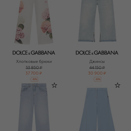
Хлопковые брюки
Джинсы
53 850 ₽
44 150 ₽
37 700 ₽
30 900 ₽
-
30
%
-
30
%