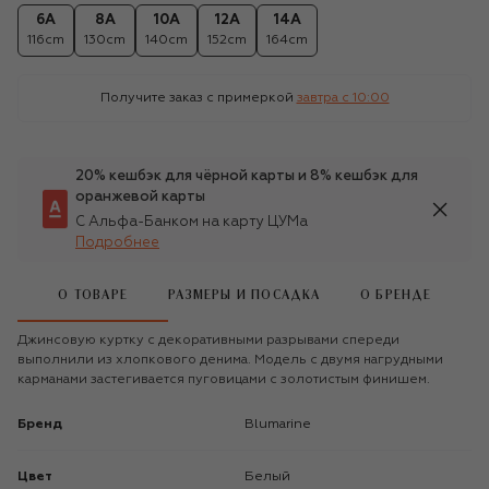
6A
8A
10A
12A
14A
116cm
130cm
140cm
152cm
164cm
Получите заказ с примеркой
завтра c 10:00
20% кешбэк для чёрной карты и 8% кешбэк для
оранжевой карты
С Альфа-Банком на карту ЦУМа
Подробнее
О ТОВАРЕ
РАЗМЕРЫ И ПОСАДКА
О БРЕНДЕ
Джинсовую куртку с декоративными разрывами спереди
выполнили из хлопкового денима. Модель с двумя нагрудными
карманами застегивается пуговицами с золотистым финишем.
Бренд
Blumarine
Цвет
Белый