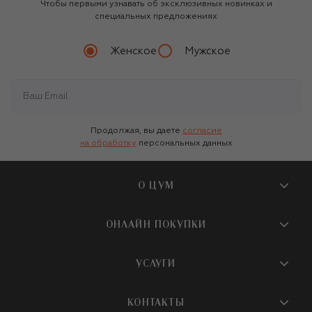
Чтобы первыми узнавать об эксклюзивных новинках и
специальных предложениях
Женское
Мужское
Продолжая, вы даете
согласие
на обработку
персональных данных
О ЦУМ
О магазине
ОНЛАЙН ПОКУПКИ
Новости и события
Вопросы и ответы
УСЛУГИ
Бутики и ПВЗ ЦУМ
Мобильное приложение
Контакты
Шопинг-сервисы
КОНТАКТЫ
Доставка