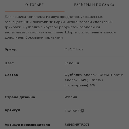
О ТОВАРЕ
РАЗМЕРЫ И ПОСАДКА
Для пошива комплекта из двух предметов, украшенных
разноцветными логотипами марки, использовали хлопковый
трикотаж. Футболка с круглой ребристой горловиной
застегивается кнопками на плече. Шорты с эластичным поясом
дополнены боковыми карманами.
Бренд
MSGM kids
Цвет
Зеленый
Состав
Футболка: Хлопок: 100%; Шорты:
Хлопок: 94%; Эластан
(Полиуретан): 6%
Страна дизайна
Италия
Артикул
7109687
Артикул производителя
S6MSNBTR271