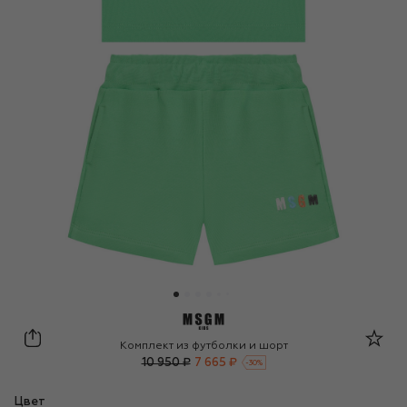
MSGM kids
Комплект из футболки и шорт
10 950 ₽
7 665 ₽
-
30
%
Цвет