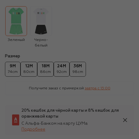
Зеленый
Черно-
белый
Размер
9M
12M
18M
24M
36M
74cm
80cm
86cm
92cm
98cm
Получите заказ с примеркой
завтра c 13:00
20% кешбэк для чёрной карты и 8% кешбэк для
оранжевой карты
С Альфа-Банком на карту ЦУМа
Подробнее