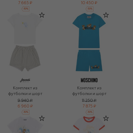
7 665 ₽
10 450 ₽
-
30
%
-
30
%
Комплект из
Комплект из
футболки и шорт
футболки и шорт
9 940 ₽
11 250 ₽
6 960 ₽
7 875 ₽
-
30
%
-
30
%