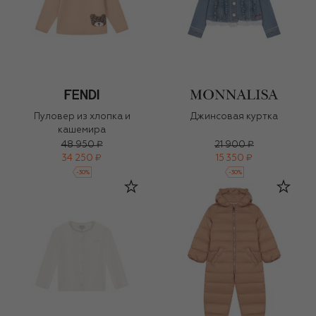
Пуловер из хлопка и
Джинсовая куртка
кашемира
48 950 ₽
21 900 ₽
34 250 ₽
15 350 ₽
-
30
%
-
30
%