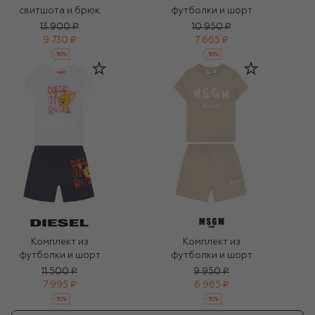
свитшота и брюк
футболки и шорт
13 900 ₽
10 950 ₽
9 730 ₽
7 665 ₽
-
30
%
-
30
%
Комплект из
Комплект из
футболки и шорт
футболки и шорт
11 500 ₽
9 950 ₽
7 995 ₽
6 965 ₽
-
30
%
-
30
%