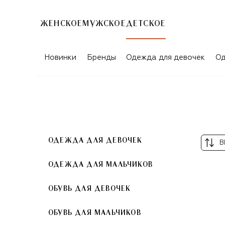
ЖЕНСКОЕ
МУЖСКОЕ
ДЕТСКОЕ
КОМПЛЕКТЫ НА ВЫПИСКУ
Новинки
Бренды
Одежда для девочек
Од
ОДЕЖДА ДЛЯ ДЕВОЧЕК
В
ОДЕЖДА ДЛЯ МАЛЬЧИКОВ
ОБУВЬ ДЛЯ ДЕВОЧЕК
ОБУВЬ ДЛЯ МАЛЬЧИКОВ