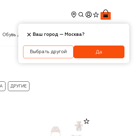
Ваш город —
Москва
?
Обувь для мальчиков
Игрушки
Аксесcуары
Выбрать другой
Да
А
ДРУГИЕ