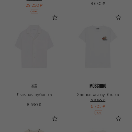
41 750 ₽
8 630 ₽
29 250 ₽
-
30
%
Льняная рубашка
Хлопковая футболка
9 580 ₽
8 630 ₽
6 705 ₽
-
30
%