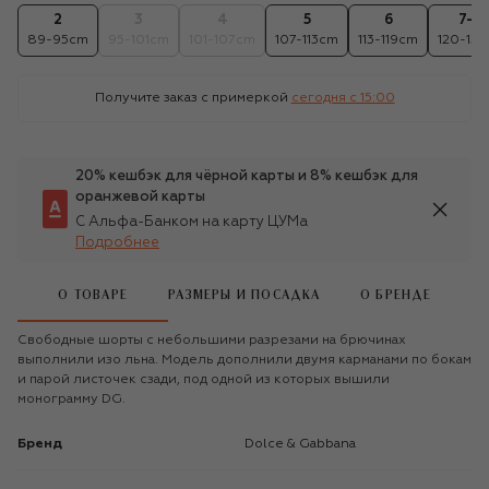
2
3
4
5
6
7-8
89-95cm
95-101cm
101-107cm
107-113cm
113-119cm
120-131
Получите заказ с примеркой
сегодня c 15:00
20% кешбэк для чёрной карты и 8% кешбэк для
оранжевой карты
С Альфа-Банком на карту ЦУМа
Подробнее
О ТОВАРЕ
РАЗМЕРЫ И ПОСАДКА
О БРЕНДЕ
Свободные шорты с небольшими разрезами на брючинах
выполнили изо льна. Модель дополнили двумя карманами по бокам
и парой листочек сзади, под одной из которых вышили
монограмму DG.
Бренд
Dolce & Gabbana