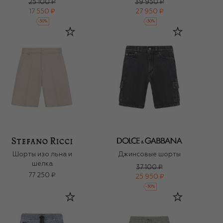
25 100 ₽
39 950 ₽
17 550 ₽
27 950 ₽
-
30
%
-
30
%
Шорты изо льна и
Джинсовые шорты
шелка
37 100 ₽
77 250 ₽
25 950 ₽
-
30
%