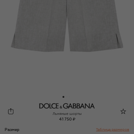
Dolce & Gabbana
Льняные шорты
41 750 ₽
Размер
Таблица размеров