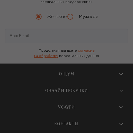
специальных предложениях
Женское
Мужское
Продолжая, вы даете
согласие
на обработку
персональных данных
О ЦУМ
О магазине
ОНЛАЙН ПОКУПКИ
Новости и события
Вопросы и ответы
УСЛУГИ
Бутики и ПВЗ ЦУМ
Мобильное приложение
Контакты
Шопинг-сервисы
КОНТАКТЫ
Доставка
Наша история
Шопинг со стилистом ЦУМ