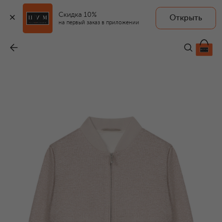
Скидка 10%
Открыть
на первый заказ в приложении
Бомбер изо льна и шелка
-
466 000 ₽