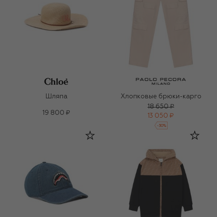
Шляпа
Хлопковые брюки-карго
18 650 ₽
19 800 ₽
13 050 ₽
-
30
%