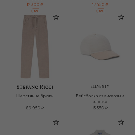
12 300 ₽
12 550 ₽
-
30
%
-
30
%
ELEVENTY
Шерстяные брюки
Бейсболка из вискозы и
хлопка
89 950 ₽
13 350 ₽