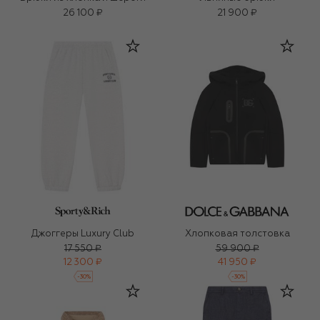
26 100 ₽
21 900 ₽
Джоггеры Luxury Club
Хлопковая толстовка
17 550 ₽
59 900 ₽
12 300 ₽
41 950 ₽
-
30
%
-
30
%