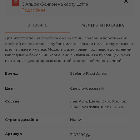
С Альфа-Банком на карту ЦУМа
Подробнее
О ТОВАРЕ
РАЗМЕРЫ И ПОСАДКА
Для изготовления бомбера с манжетами, поясом и воротником-
стойкой из трикотажа в рубчик использовали меланжевую ткань из
шелка, льна и хлопка. Модель с шелковым подкладом дополнили
накладными боковыми карманами с клапанами на пуговицах, один
из которых декорирован вышитой фирменной монограммой.
Бренд
Stefano Ricci Junior
Цвет
Светло-бежевый
Состав
Лен: 42%; Шелк: 37%; Хлопок:
21%; Подкладка-шелк: 100%;
Страна дизайна
Италия
Артикул
7107399