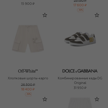
25 150 ₽
15 900 ₽
17 600 ₽
-
30
%
Хлопковые шорты-карго
Комбинированные кеды DG
Original
26 300 ₽
31 950 ₽
18 400 ₽
-
30
%