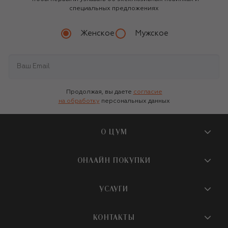
специальных предложениях
Женское
Мужское
Продолжая, вы даете
согласие
на обработку
персональных данных
О ЦУМ
О магазине
ОНЛАЙН ПОКУПКИ
Новости и события
Вопросы и ответы
УСЛУГИ
Бутики и ПВЗ ЦУМ
Мобильное приложение
Контакты
Шопинг-сервисы
КОНТАКТЫ
Доставка
Наша история