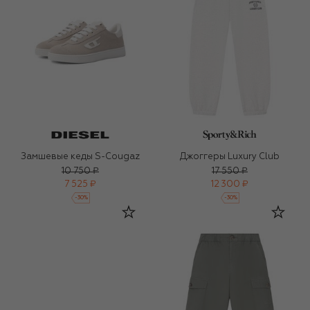
Замшевые кеды S-Cougaz
Джоггеры Luxury Club
10 750 ₽
17 550 ₽
7 525 ₽
12 300 ₽
-
30
%
-
30
%