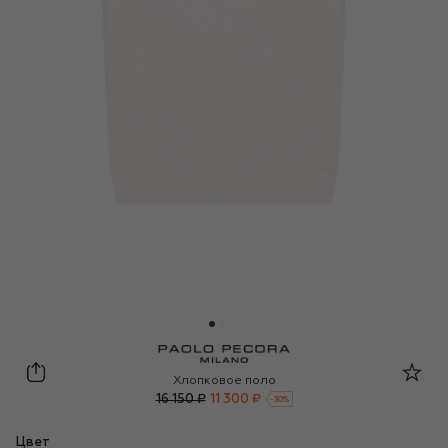
Paolo Pecora Milano
Хлопковое поло
16 150 ₽
11 300 ₽
-
30
%
Цвет