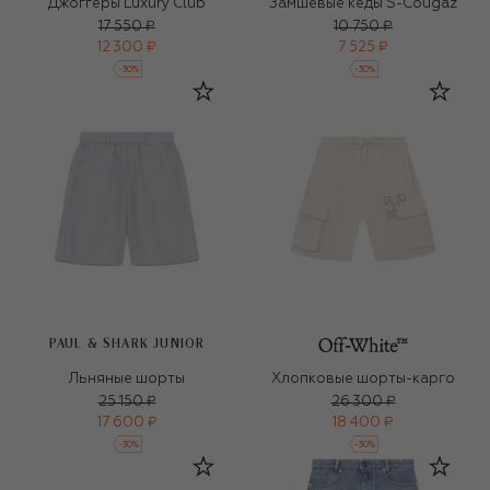
Джоггеры Luxury Club
Замшевые кеды S-Cougaz
17 550 ₽
10 750 ₽
12 300 ₽
7 525 ₽
-
30
%
-
30
%
PAUL & SHARK JUNIOR
Льняные шорты
Хлопковые шорты-карго
25 150 ₽
26 300 ₽
17 600 ₽
18 400 ₽
-
30
%
-
30
%