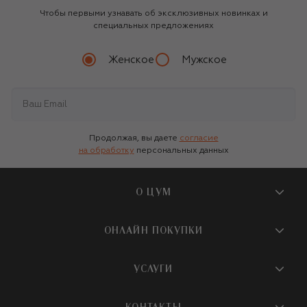
Чтобы первыми узнавать об эксклюзивных новинках и
специальных предложениях
Женское
Мужское
Продолжая, вы даете
согласие
на обработку
персональных данных
О ЦУМ
О магазине
ОНЛАЙН ПОКУПКИ
Новости и события
Вопросы и ответы
УСЛУГИ
Бутики и ПВЗ ЦУМ
Мобильное приложение
Контакты
Шопинг-сервисы