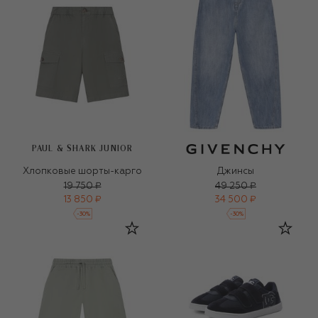
PAUL & SHARK JUNIOR
Хлопковые шорты-карго
Джинсы
19 750 ₽
49 250 ₽
13 850 ₽
34 500 ₽
-
30
%
-
30
%