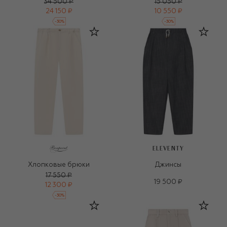
34 500 ₽
15 050 ₽
24 150 ₽
10 550 ₽
-
30
%
-
30
%
ELEVENTY
Хлопковые брюки
Джинсы
17 550 ₽
19 500 ₽
12 300 ₽
-
30
%