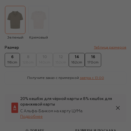
Зеленый
Кремовый
Размер
Таблица размеров
6
8
10
12
14
16
116cm
128cm
140cm
152cm
162cm
170cm
Получите заказ с примеркой
завтра c 13:00
20% кешбэк для чёрной карты и 8% кешбэк для
оранжевой карты
С Альфа-Банком на карту ЦУМа
Подробнее
О ТОВАРЕ
РАЗМЕРЫ И ПОСАДКА