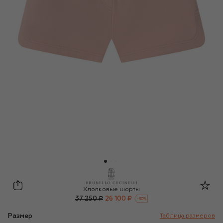
Brunello Cucinelli
Хлопковые шорты
37 250 ₽
26 100 ₽
-
30
%
Размер
Таблица размеров