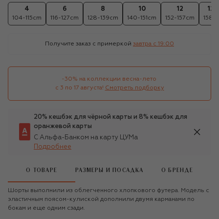
4
6
8
10
12
12+
104-115cm
116-127cm
128-139cm
140-151cm
152-157cm
158c
Получите заказ с примеркой
завтра c 19:00
-30% на коллекции весна-лето 

с 3 по 17 августа!
Смотреть подборку
20% кешбэк для чёрной карты и 8% кешбэк для
оранжевой карты
С Альфа-Банком на карту ЦУМа
Подробнее
О ТОВАРЕ
РАЗМЕРЫ И ПОСАДКА
О БРЕНДЕ
Шорты выполнили из облегченного хлопкового футера. Модель с
эластичным поясом-кулиской дополнили двумя карманами по
бокам и еще одним сзади.