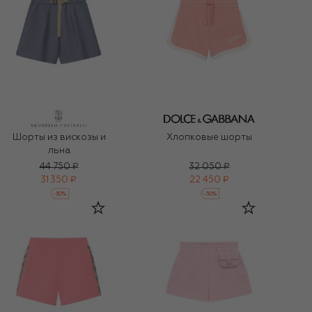
Шорты из вискозы и
Хлопковые шорты
льна
44 750 ₽
32 050 ₽
31 350 ₽
22 450 ₽
-
30
%
-
30
%