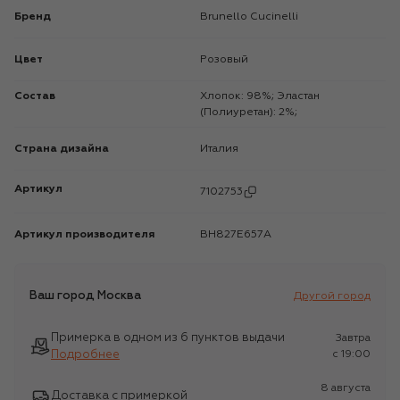
Бренд
Brunello Cucinelli
Цвет
Розовый
Состав
Хлопок: 98%; Эластан
(Полиуретан): 2%;
Страна дизайна
Италия
Артикул
7102753
Артикул производителя
BH827E657A
Ваш город
Москва
Другой город
Примерка в одном из 6 пунктов выдачи
Завтра
Подробнее
c 19:00
8 августа
Доставка с примеркой