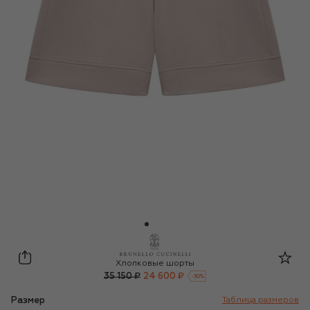
Brunello Cucinelli
Хлопковые шорты
35 150 ₽
24 600 ₽
-
30
%
Размер
Таблица размеров