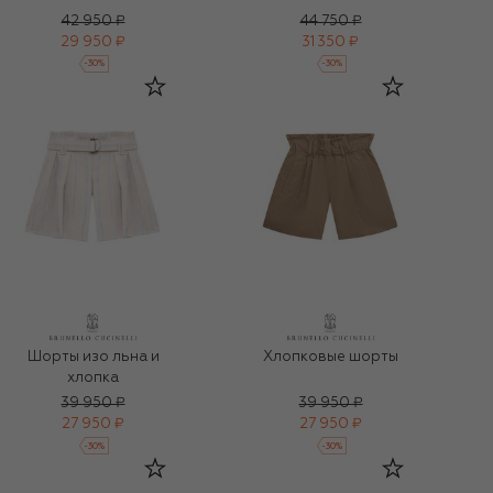
42 950 ₽
44 750 ₽
29 950 ₽
31 350 ₽
-
30
%
-
30
%
Шорты изо льна и
Хлопковые шорты
хлопка
39 950 ₽
39 950 ₽
27 950 ₽
27 950 ₽
-
30
%
-
30
%