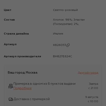
Цвет
Светло-розовый
Состав
Хлопок: 98%; Эластан
(Полиуретан): 2%;
Страна дизайна
Италия
Артикул
6826053
Артикул производителя
BH827E624C
Ваш город
Москва
Другой город
Примерка в одном из 6 пунктов выдачи
Завтра
Подробнее
c 21:00
9 августа
Доставка с примеркой
c 10:00