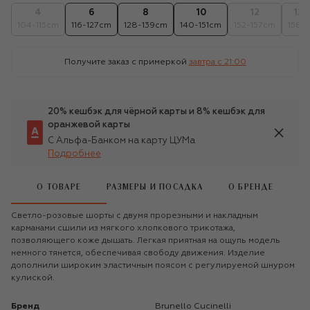
4
6
8
10
12
12+
104-115cm
116-127cm
128-139cm
140-151cm
152-157cm
158c
Получите заказ с примеркой
завтра c 21:00
20% кешбэк для чёрной карты и 8% кешбэк для
оранжевой карты
С Альфа-Банком на карту ЦУМа
Подробнее
О ТОВАРЕ
РАЗМЕРЫ И ПОСАДКА
О БРЕНДЕ
Светло-розовые шорты с двумя прорезными и накладным
карманами сшили из мягкого хлопкового трикотажа,
позволяющего коже дышать. Легкая приятная на ощупь модель
немного тянется, обеспечивая свободу движения. Изделие
дополнили широким эластичным поясом с регулируемой шнуром
кулиской.
Бренд
Brunello Cucinelli