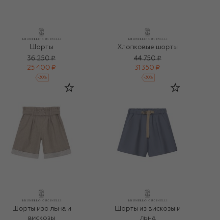
Шорты
Хлопковые шорты
36 250 ₽
44 750 ₽
25 400 ₽
31 350 ₽
-
30
%
-
30
%
Шорты изо льна и
Шорты из вискозы и
вискозы
льна