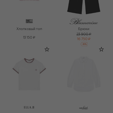
Хлопковый топ
Брюки
23 900 ₽
13 150 ₽
16 750 ₽
-
30
%
ELLA.B