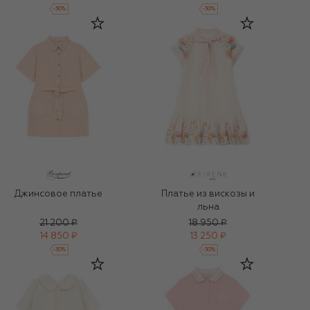
-
30
%
-
30
%
Джинсовое платье
Платье из вискозы и
льна
21 200 ₽
18 950 ₽
14 850 ₽
13 250 ₽
-
30
%
-
30
%