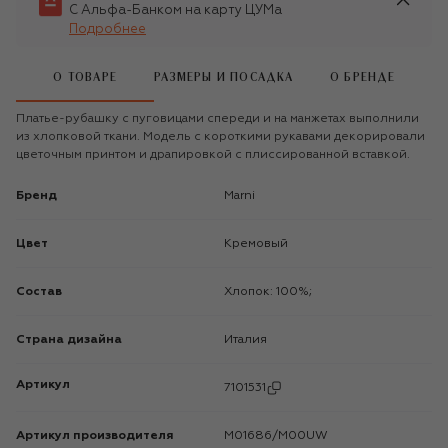
С Альфа-Банком на карту ЦУМа
Подробнее
О ТОВАРЕ
РАЗМЕРЫ И ПОСАДКА
О БРЕНДЕ
Платье-рубашку с пуговицами спереди и на манжетах выполнили
из хлопковой ткани. Модель с короткими рукавами декорировали
цветочным принтом и драпировкой с плиссированной вставкой.
Бренд
Marni
Цвет
Кремовый
Состав
Хлопок: 100%;
Страна дизайна
Италия
Артикул
7101531
Артикул производителя
M01686/M00UW