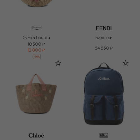
Сумка Loulou
Балетки
18 300 ₽
54 550 ₽
12 800 ₽
-
30
%