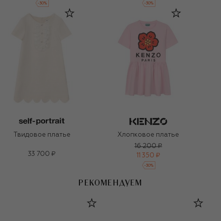
-
30
%
-
30
%
Твидовое платье
Хлопковое платье
16 200 ₽
33 700 ₽
11 350 ₽
-
30
%
РЕКОМЕНДУЕМ