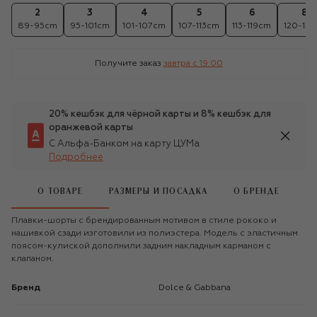
2
3
4
5
6
8
89-95cm
95-101cm
101-107cm
107-113cm
113-119cm
120-131
Получите заказ
завтра c 19:00
20% кешбэк для чёрной карты и 8% кешбэк для
оранжевой карты
С Альфа-Банком на карту ЦУМа
Подробнее
О ТОВАРЕ
РАЗМЕРЫ И ПОСАДКА
О БРЕНДЕ
Плавки-шорты с брендированным мотивом в стиле рококо и
нашивкой сзади изготовили из полиэстера. Модель с эластичным
поясом-кулиской дополнили задним накладным карманом с
клапаном.
Бренд
Dolce & Gabbana