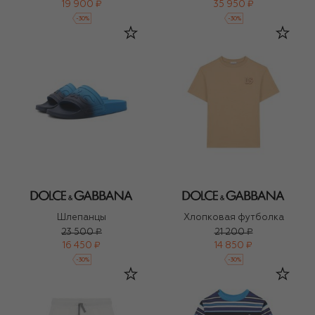
19 900 ₽
35 950 ₽
-
30
%
-
30
%
Шлепанцы
Хлопковая футболка
23 500 ₽
21 200 ₽
16 450 ₽
14 850 ₽
-
30
%
-
30
%