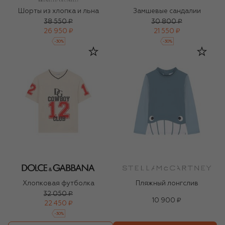
Шорты из хлопка и льна
Замшевые сандалии
38 550 ₽
30 800 ₽
26 950 ₽
21 550 ₽
-
30
%
-
30
%
Хлопковая футболка
Пляжный лонгслив
32 050 ₽
10 900 ₽
22 450 ₽
-
30
%