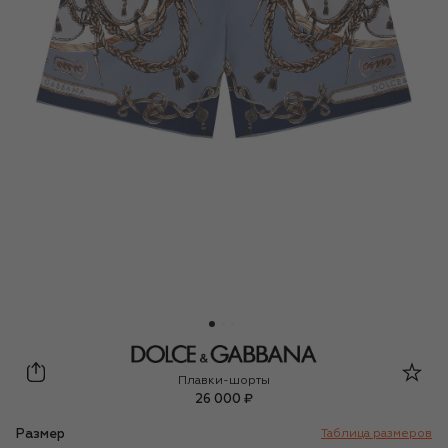
Dolce & Gabbana
Плавки-шорты
26 000 ₽
Размер
Таблица размеров