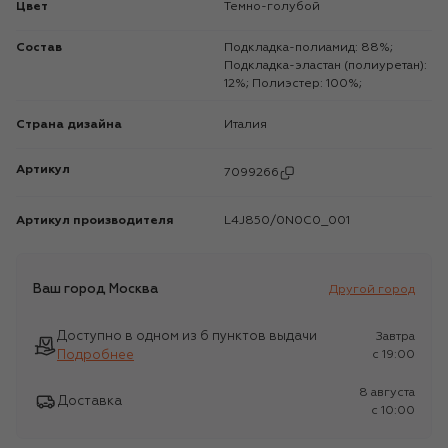
Цвет
Темно-голубой
Состав
Подкладка-полиамид: 88%;
Подкладка-эластан (полиуретан):
12%; Полиэстер: 100%;
Страна дизайна
Италия
Артикул
7099266
Артикул производителя
L4J850/0N0C0_001
Ваш город
Москва
Другой город
Доступно в одном из 6 пунктов выдачи
Завтра
Подробнее
c 19:00
8 августа
Доставка
c 10:00