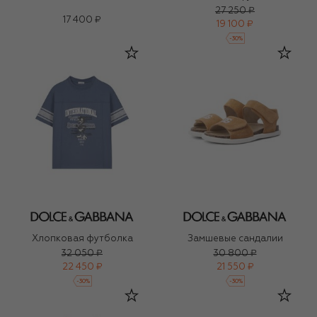
27 250 ₽
17 400 ₽
19 100 ₽
-
30
%
Хлопковая футболка
Замшевые сандалии
32 050 ₽
30 800 ₽
22 450 ₽
21 550 ₽
-
30
%
-
30
%