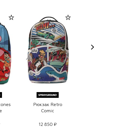
tones
Рюкзак Retro
Рюкзак
e
Comic
₽
12 850 ₽
15 500 ₽