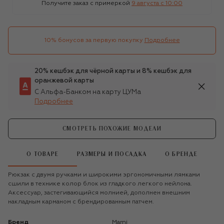
Получите заказ с примеркой
9 августа c 10:00
10% бонусов за первую покупку
Подробнее
20% кешбэк для чёрной карты и 8% кешбэк для
оранжевой карты
С Альфа-Банком на карту ЦУМа
Подробнее
СМОТРЕТЬ ПОХОЖИЕ МОДЕЛИ
О ТОВАРЕ
РАЗМЕРЫ И ПОСАДКА
О БРЕНДЕ
Рюкзак с двумя ручками и широкими эргономичными лямками
сшили в технике колор блок из гладкого легкого нейлона.
Аксессуар, застегивающийся молнией, дополнен внешним
накладным карманом с брендированным патчем.
Бренд
Marni