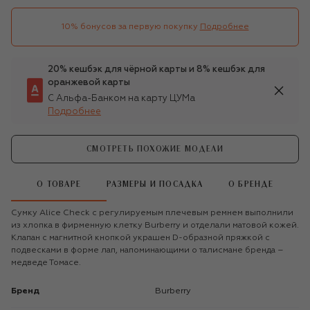
10% бонусов за первую покупку
Подробнее
20% кешбэк для чёрной карты и 8% кешбэк для
оранжевой карты
С Альфа-Банком на карту ЦУМа
Подробнее
СМОТРЕТЬ ПОХОЖИЕ МОДЕЛИ
О ТОВАРЕ
РАЗМЕРЫ И ПОСАДКА
О БРЕНДЕ
Сумку Alice Check с регулируемым плечевым ремнем выполнили
из хлопка в фирменную клетку Burberry и отделали матовой кожей.
Клапан с магнитной кнопкой украшен D-образной пряжкой с
подвесками в форме лап, напоминающими о талисмане бренда –
медведе Томасе.
Бренд
Burberry