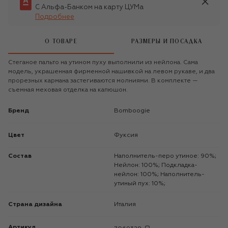
С Альфа-Банком на карту ЦУМа
Подробнее
О ТОВАРЕ
РАЗМЕРЫ И ПОСАДКА
Стеганое пальто на утином пуху выполнили из нейлона. Сама
модель, украшенная фирменной нашивкой на левом рукаве, и два
прорезных кармана застегиваются молниями. В комплекте —
съемная меховая отделка на капюшон.
Бренд
Bomboogie
Цвет
Фуксия
Состав
Наполнитель-перо утиное: 90%;
Нейлон: 100%; Подкладка-
нейлон: 100%; Наполнитель-
утиный пух: 10%;
Страна дизайна
Италия
Артикул