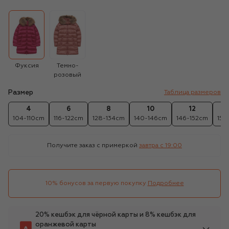
Фуксия
Темно-
розовый
Размер
Таблица размеров
4
6
8
10
12
1
104-110cm
116-122cm
128-134cm
140-146cm
146-152cm
158
Получите заказ с примеркой
завтра c 19:00
10% бонусов за первую покупку
Подробнее
20% кешбэк для чёрной карты и 8% кешбэк для
оранжевой карты