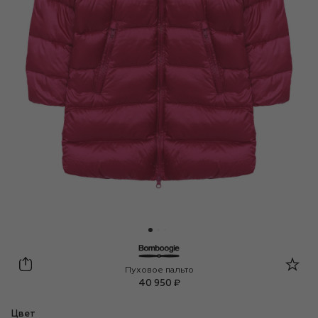
Bomboogie
Пуховое пальто
40 950 ₽
Цвет