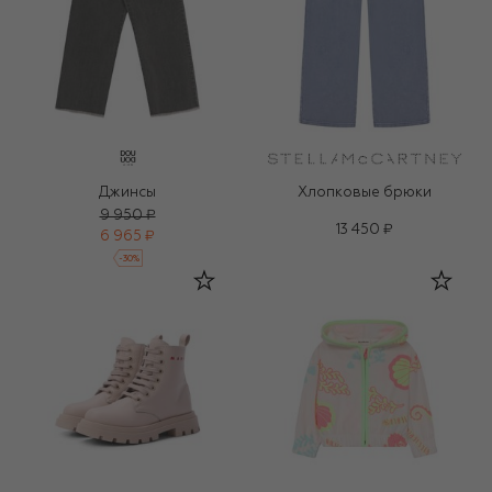
Джинсы
Хлопковые брюки
9 950 ₽
13 450 ₽
6 965 ₽
-
30
%