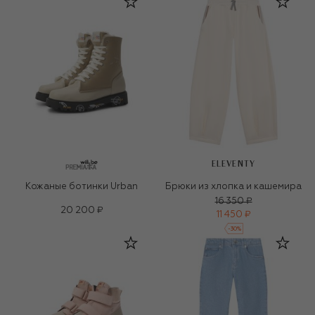
ELEVENTY
Кожаные ботинки Urban
Брюки из хлопка и кашемира
16 350 ₽
20 200 ₽
11 450 ₽
-
30
%