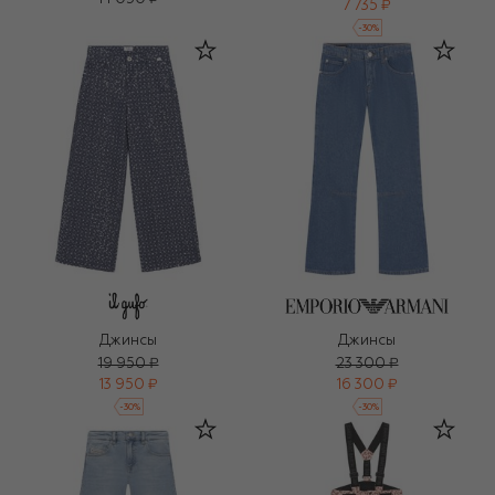
7 735 ₽
-
30
%
Джинсы
Джинсы
19 950 ₽
23 300 ₽
13 950 ₽
16 300 ₽
-
30
%
-
30
%