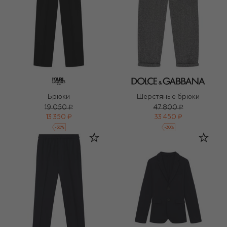
Брюки
Шерстяные брюки
19 050 ₽
47 800 ₽
13 350 ₽
33 450 ₽
-
30
%
-
30
%