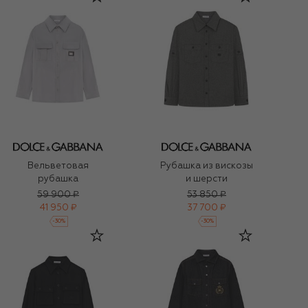
Вельветовая
Рубашка из вискозы
рубашка
и шерсти
59 900 ₽
53 850 ₽
41 950 ₽
37 700 ₽
-
30
%
-
30
%