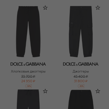
Хлопковые джоггеры
Джоггеры
35 700 ₽
45 400 ₽
24 950 ₽
31 800 ₽
-
30
%
-
30
%