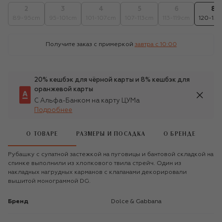
2
3
4
5
6
8
89-95cm
95-101cm
101-107cm
107-113cm
113-119cm
120-131
Получите заказ с примеркой
завтра c 10:00
20% кешбэк для чёрной карты и 8% кешбэк для
оранжевой карты
С Альфа-Банком на карту ЦУМа
Подробнее
О ТОВАРЕ
РАЗМЕРЫ И ПОСАДКА
О БРЕНДЕ
Рубашку с супатной застежкой на пуговицы и бантовой складкой на
спинке выполнили из хлопкового твила стрейч. Один из
накладных нагрудных карманов с клапанами декорировали
вышитой монограммой DG.
Бренд
Dolce & Gabbana