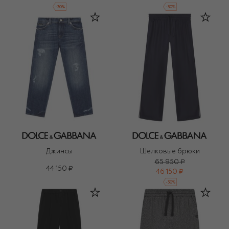
-
30
%
-
30
%
Джинсы
Шелковые брюки
65 950 ₽
44 150 ₽
46 150 ₽
-
30
%