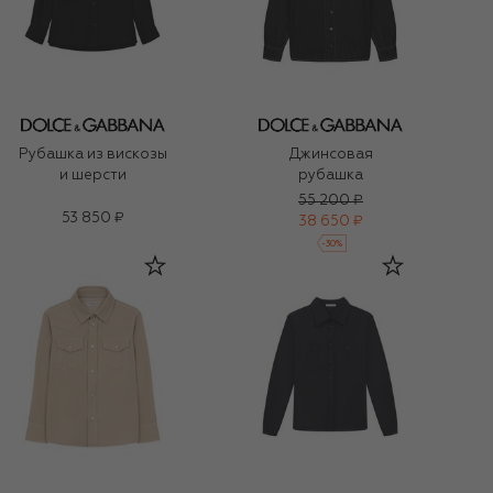
Рубашка из вискозы
Джинсовая
и шерсти
рубашка
55 200 ₽
53 850 ₽
38 650 ₽
-
30
%