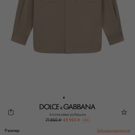
Dolce & Gabbana
Хлопковая рубашка
71 950 ₽
49 950 ₽
-
30
%
Размер
Таблица размеров