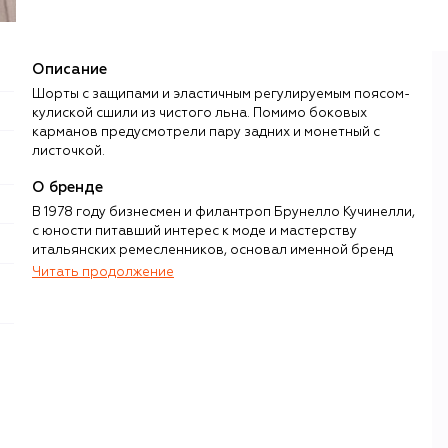
Описание
Шорты с защипами и эластичным регулируемым поясом-
кулиской сшили из чистого льна. Помимо боковых
карманов предусмотрели пару задних и монетный с
листочкой.
О бренде
В 1978 году бизнесмен и филантроп Брунелло Кучинелли,
с юности питавший интерес к моде и мастерству
итальянских ремесленников, основал именной бренд
одежды из кашемира. Переломный момент в истории
Читать продолжение
компании настал спустя семь лет, когда Кучинелли
перенес штаб-квартиру в Соломео — небольшую
средневековую деревню недалеко от Перуджи. Он
полностью восстановил поселение, сделав его важным
культурным центром Умбрии, а изображение местного
замка поместил на логотип своего бренда. Именно
здесь команда Brunello Cucinelli живет и работает по сей
день.