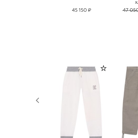
х
45 150 ₽
47 05