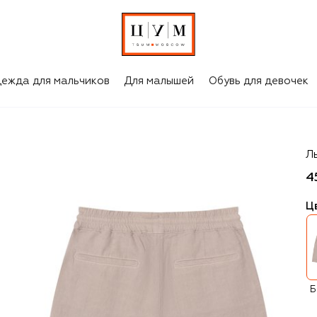
ежда для мальчиков
Для малышей
Обувь для девочек
Br
Л
4
Ц
Б