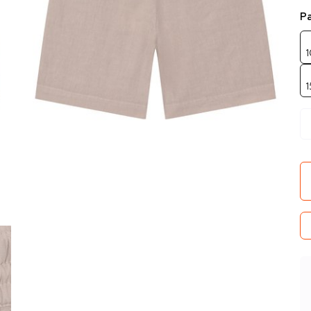
Р
1
1