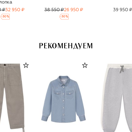
лопка
0 ₽
32 950 ₽
38 550 ₽
26 950 ₽
39 950 
-
30
%
-
30
%
РЕКОМЕНДУЕМ