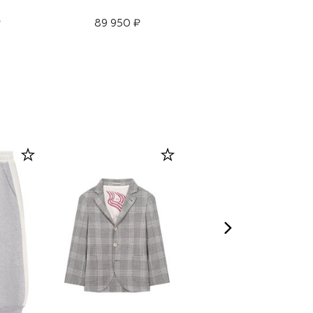
карго
₽
89 950 ₽
47 800 ₽
33 450 ₽
-
30
%