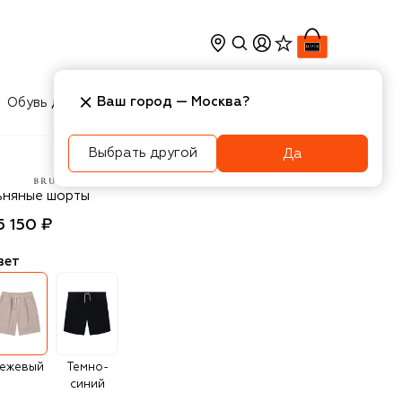
Ваш город —
Москва
?
Обувь для мальчиков
Игрушки
Аксесcуары
Выбрать другой
Да
unello Cucinelli
ьняные шорты
5 150 ₽
вет
ежевый
Темно-
синий