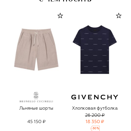
Льняные шорты
Хлопковая футболка
26 200 ₽
45 150 ₽
18 350 ₽
-
30
%