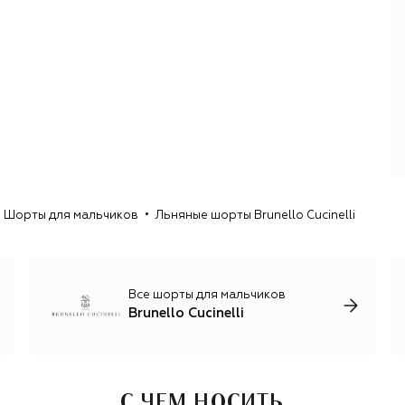
Как дизайнер Кучинелли покорил Европу с помощью
простой, но революционной для 80-х идеи —
окрашивать первоклассный кашемир в нестандартные
цвета.
Последовавшие вслед за этим коллекции принесли
Кучинелли славу не только визионера, но и технолога,
который виртуозно работает с кашемиром: из премиум-
сырья, привезенного из Китая и Монголии, на
производстве бренда разрабатывают уникальные
бленды для создания трикотажа — смесовую пряжу,
свойства которой усиливают шелк, лен, шерсть и
Шорты для мальчиков
Льняные шорты Brunello Cucinelli
хлопок.
Помимо кашемирового трикотажа, бренд выпускает
домашний текстиль и предметы декора, одежду и
аксессуары для мужчин и женщин в стиле smart casual и
Все шорты для мальчиков
спорт-шик: брючные костюмы из шерсти и льна,
Brunello Cucinelli
шелковые платья с изящными вышивками, базовые вещи
для спорта и путешествий, элегантные пальто и
пуховики.
С ЧЕМ НОСИТЬ