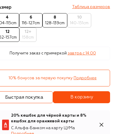
азмер
Таблица размеров
4
6
8
10
04-115cm
116-127cm
128-139cm
140-151cm
12
12+
52-157cm
158cm
Получите заказ с примеркой
завтра c 14:00
10% бонусов за первую покупку
Подробнее
В корзину
Быстрая покупка
20% кешбэк для чёрной карты и 8%
кешбэк для оранжевой карты
С Альфа-Банком на карту ЦУМа
Подробнее