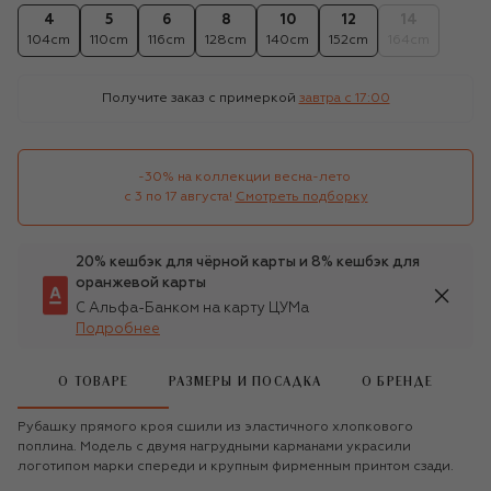
4
5
6
8
10
12
14
104cm
110cm
116cm
128cm
140cm
152cm
164cm
Получите заказ с примеркой
завтра c 17:00
-30% на коллекции весна-лето 

с 3 по 17 августа!
Смотреть подборку
20% кешбэк для чёрной карты и 8% кешбэк для
оранжевой карты
С Альфа-Банком на карту ЦУМа
Подробнее
О ТОВАРЕ
РАЗМЕРЫ И ПОСАДКА
О БРЕНДЕ
Рубашку прямого кроя сшили из эластичного хлопкового
поплина. Модель с двумя нагрудными карманами украсили
логотипом марки спереди и крупным фирменным принтом сзади.