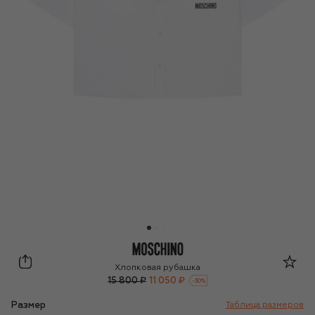
Moschino
Хлопковая рубашка
15 800 ₽
11 050 ₽
-
30
%
Размер
Таблица размеров