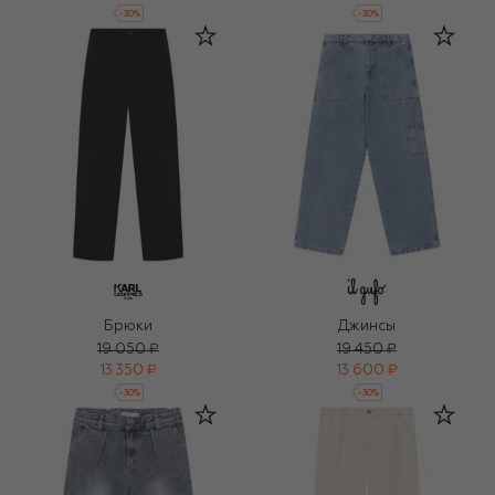
-
30
%
-
30
%
Брюки
Джинсы
19 050 ₽
19 450 ₽
13 350 ₽
13 600 ₽
-
30
%
-
30
%