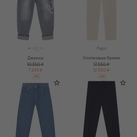
Джинсы
Хлопковые брюки
10 350 ₽
17 550 ₽
7 245 ₽
12 300 ₽
-
30
%
-
30
%