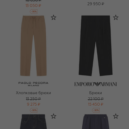
18 650 ₽
29 950 ₽
13 050 ₽
-
30
%
Хлопковые брюки
Брюки
13 250 ₽
22 100 ₽
9 275 ₽
15 450 ₽
-
30
%
-
30
%