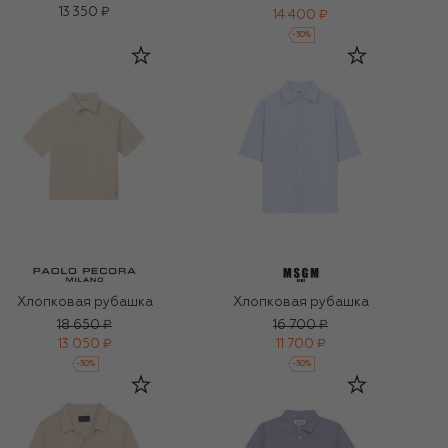
13 350 ₽
14 400 ₽
-
30
%
Хлопковая рубашка
Хлопковая рубашка
18 650 ₽
16 700 ₽
13 050 ₽
11 700 ₽
-
30
%
-
30
%