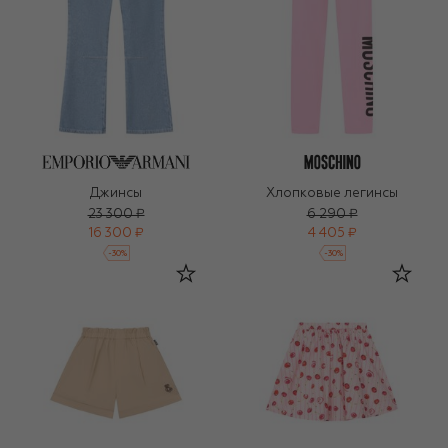
Джинсы
Хлопковые легинсы
23 300 ₽
6 290 ₽
16 300 ₽
4 405 ₽
-
30
%
-
30
%