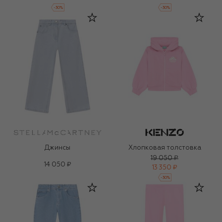
-
30
%
-
30
%
Джинсы
Хлопковая толстовка
19 050 ₽
14 050 ₽
13 350 ₽
-
30
%