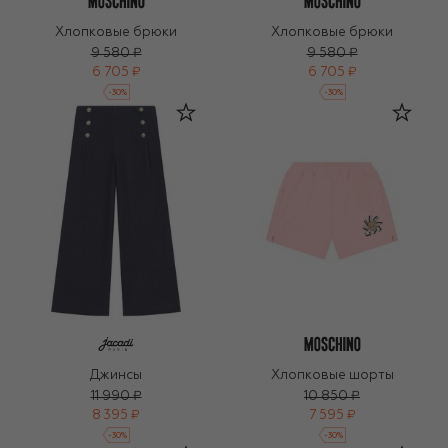
Хлопковые брюки
Хлопковые брюки
9 580 ₽
9 580 ₽
6 705 ₽
6 705 ₽
-
30
%
-
30
%
Джинсы
Хлопковые шорты
11 990 ₽
10 850 ₽
8 395 ₽
7 595 ₽
-
30
%
-
30
%