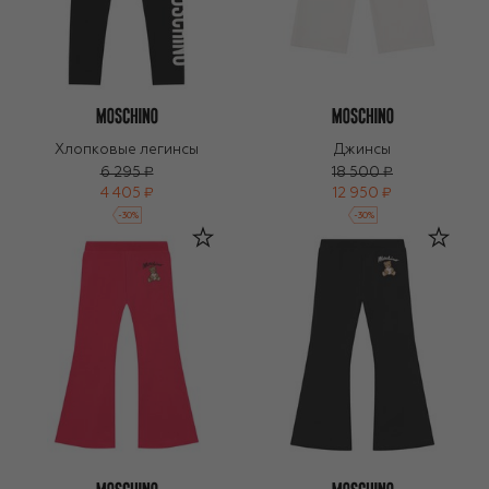
Хлопковые легинсы
Джинсы
6 295 ₽
18 500 ₽
4 405 ₽
12 950 ₽
-
30
%
-
30
%