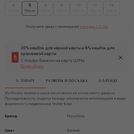
4
5
6
8
10
12
14
104cm
110cm
116cm
128cm
140cm
152cm
164cm
Получите заказ с примеркой
сегодня c 17:00
20% кешбэк для чёрной карты и 8% кешбэк для
оранжевой карты
С Альфа-Банком на карту ЦУМа
Подробнее
О ТОВАРЕ
РАЗМЕРЫ И ПОСАДКА
О БРЕНДЕ
Футболку прямого кроя изготовили из хлопкового джерси.
Принадлежность модели бренду обозначили аппликацией в виде
фирменного медвежонка Teddy Bear.
Бренд
Moschino
Цвет
Белый