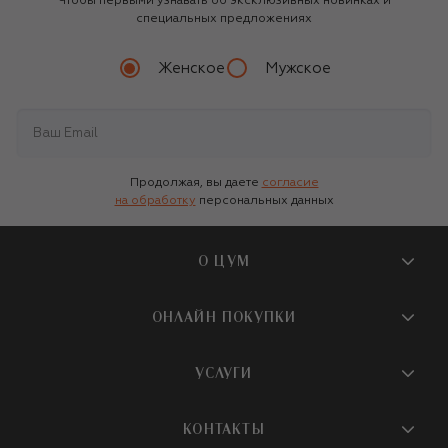
Чтобы первыми узнавать об эксклюзивных новинках и
специальных предложениях
Женское
Мужское
Продолжая, вы даете
согласие
на обработку
персональных данных
О ЦУМ
О магазине
ОНЛАЙН ПОКУПКИ
Новости и события
Вопросы и ответы
УСЛУГИ
Бутики и ПВЗ ЦУМ
Мобильное приложение
Контакты
Шопинг-сервисы
КОНТАКТЫ
Доставка
Наша история