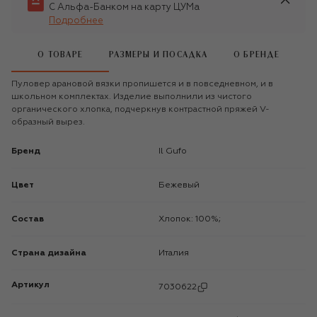
С Альфа-Банком на карту ЦУМа
Подробнее
О ТОВАРЕ
РАЗМЕРЫ И ПОСАДКА
О БРЕНДЕ
Пуловер арановой вязки пропишется и в повседневном, и в
школьном комплектах. Изделие выполнили из чистого
органического хлопка, подчеркнув контрастной пряжей V-
образный вырез.
Бренд
Il Gufo
Цвет
Бежевый
Состав
Хлопок: 100%;
Страна дизайна
Италия
Артикул
7030622