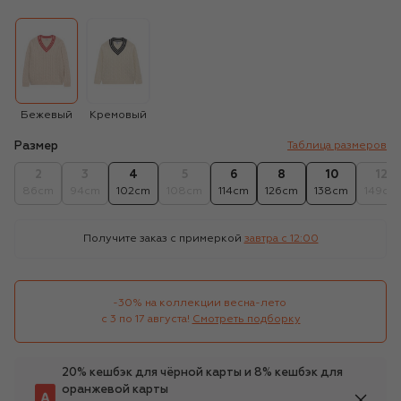
Бежевый
Кремовый
Размер
Таблица размеров
2
3
4
5
6
8
10
12
86cm
94cm
102cm
108cm
114cm
126cm
138cm
149cm
Получите заказ с примеркой
завтра c 12:00
-30% на коллекции весна-лето 

с 3 по 17 августа!
Смотреть подборку
20% кешбэк для чёрной карты и 8% кешбэк для
оранжевой карты