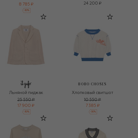
24 200 ₽
8 785 ₽
-
30
%
BOBO CHOSES
Льняной пиджак
Хлопковый свитшот
25 550 ₽
10 550 ₽
17 900 ₽
7 385 ₽
-
30
%
-
30
%