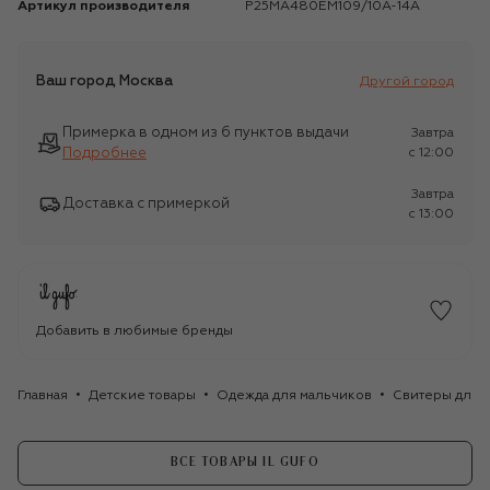
Артикул производителя
P25MA480EM109/10A-14A
Ваш город
Москва
Другой город
Примерка в одном из 6 пунктов выдачи
Завтра
Подробнее
c 12:00
Завтра
Доставка с примеркой
c 13:00
Добавить в любимые бренды
Главная
Детские товары
Одежда для мальчиков
Свитеры для 
ВСЕ ТОВАРЫ IL GUFO