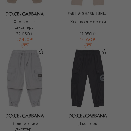
PAUL & SHARK JUNIOR
Хлопковые
Хлопковые брюки
джоггеры
32 050 ₽
17 950 ₽
22 450 ₽
12 550 ₽
-
30
%
-
30
%
Вельветовые
Джоггеры
джоггеры