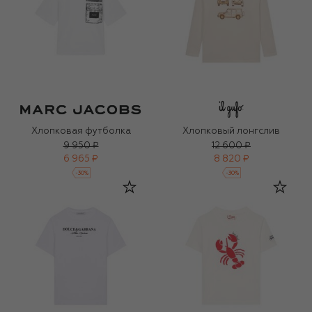
Хлопковая футболка
Хлопковый лонгслив
9 950 ₽
12 600 ₽
6 965 ₽
8 820 ₽
-
30
%
-
30
%