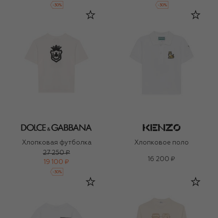
-
30
%
-
30
%
Хлопковая футболка
Хлопковое поло
27 250 ₽
16 200 ₽
19 100 ₽
-
30
%