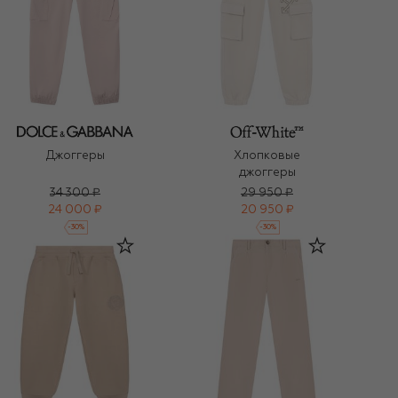
Хлопковые
Джоггеры
джоггеры
34 300 ₽
29 950 ₽
24 000 ₽
20 950 ₽
-
30
%
-
30
%