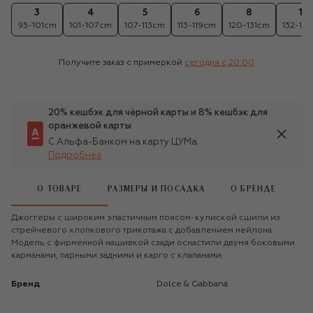
3
4
5
6
8
10
95-101cm
101-107cm
107-113cm
113-119cm
120-131cm
132-14
Получите заказ с примеркой
сегодня c 20:00
20% кешбэк для чёрной карты и 8% кешбэк для
оранжевой карты
С Альфа-Банком на карту ЦУМа
Подробнее
О ТОВАРЕ
РАЗМЕРЫ И ПОСАДКА
О БРЕНДЕ
Джоггеры с широким эластичным поясом-кулиской сшили из
стрейчевого хлопкового трикотажа с добавлением нейлона.
Модель с фирменной нашивкой сзади оснастили двумя боковыми
карманами, парными задними и карго с клапанами.
Бренд
Dolce & Gabbana