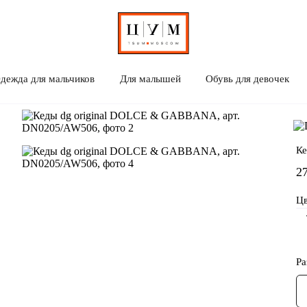
дежда для мальчиков
Для малышей
Обувь для девочек
Do
Ке
2
Цв
Ра