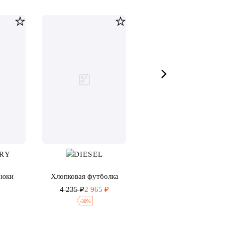
рюки
Хлопковая футболка
Хлопковые джоггеры
4 235 ₽
2 965 ₽
7 965 ₽
-
30
%