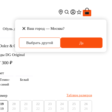
Ваш город —
Москва
?
Обувь для мальчиков
Игрушки
Аксесcуары
Выбрать другой
Да
lce & Gabbana
ды DG Original
7 300 ₽
ет
Темно-
Белый
синий
Таблица размеров
змер
19
20
21
22
23
24
25
26
19
20
21
22
23
24
25
26