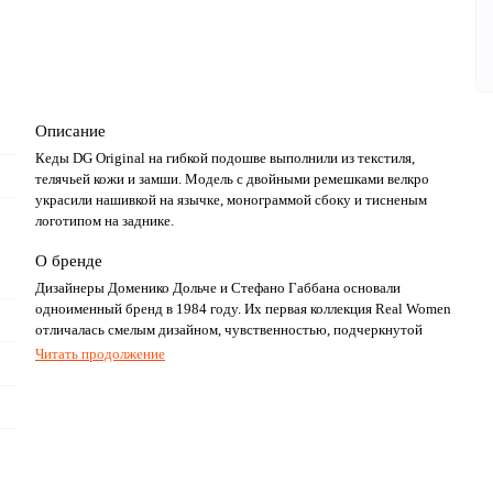
Описание
Кеды DG Original на гибкой подошве выполнили из текстиля,
телячьей кожи и замши. Модель с двойными ремешками велкро
украсили нашивкой на язычке, монограммой сбоку и тисненым
логотипом на заднике.
О бренде
Дизайнеры Доменико Дольче и Стефано Габбана основали
одноименный бренд в 1984 году. Их первая коллекция Real Women
отличалась смелым дизайном, чувственностью, подчеркнутой
женственностью и театральностью. Именно эти черты
Читать продолжение
впоследствии станут узнаваемым почерком дизайнерского дуэта и
сделают бренд Dolce & Gabbana синонимом итальянской роскоши и
гламура.
Уже более 40 лет в коллекциях своего бренда Дольче и Габбана
воспевают культуру и традиции дорогих их сердцам уголков