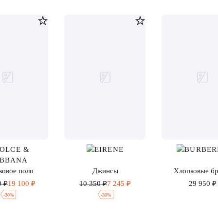
ковое поло
Джинсы
Хлопковые б
0 ₽
19 100 ₽
10 350 ₽
7 245 ₽
29 950 ₽
-
30
%
-
30
%