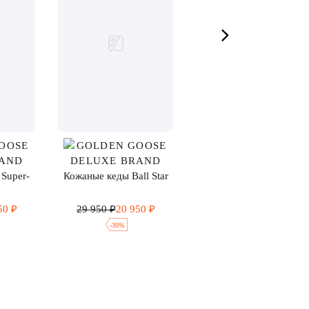
Super-
Кожаные кеды Ball Star
Замшевые кеды
50 ₽
29 950 ₽
20 950 ₽
35 550 ₽
24 900 ₽
-
30
%
-
30
%