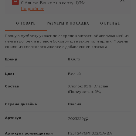
С Альфа-Банком на карту ЦУМа
Подробнее
О ТОВАРЕ
РАЗМЕРЫ И ПОСАДКА
О БРЕНДЕ
Прямую футболку украсили спереди контрастной аппликацией из
ленты грогрен, а в левом боковом шве закрепили ярлык. Модель
сшили из хлопкового джерси с добавлением эластана.
Бренд
Il Gufo
Цвет
Белый
Состав
Хлопок: 95%; Эластан
(Полиуретан): 5%;
Страна дизайна
Италия
Артикул
7023229
Артикул производителя
P25TS476MF032/5A-8A