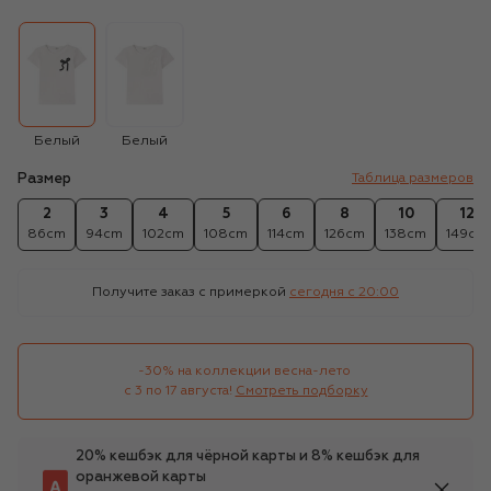
Белый
Белый
Размер
Таблица размеров
2
3
4
5
6
8
10
12
86cm
94cm
102cm
108cm
114cm
126cm
138cm
149cm
Получите заказ с примеркой
сегодня c 20:00
-30% на коллекции весна-лето 

с 3 по 17 августа!
Смотреть подборку
20% кешбэк для чёрной карты и 8% кешбэк для
оранжевой карты