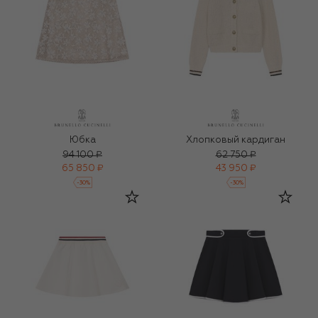
Юбка
Хлопковый кардиган
94 100 ₽
62 750 ₽
65 850 ₽
43 950 ₽
-
30
%
-
30
%