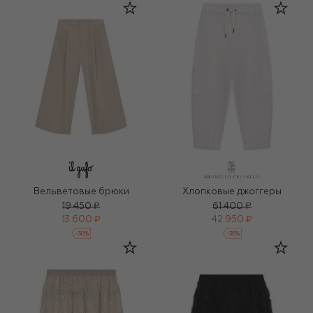
Вельветовые брюки
Хлопковые джоггеры
19 450 ₽
61 400 ₽
13 600 ₽
42 950 ₽
-
30
%
-
30
%