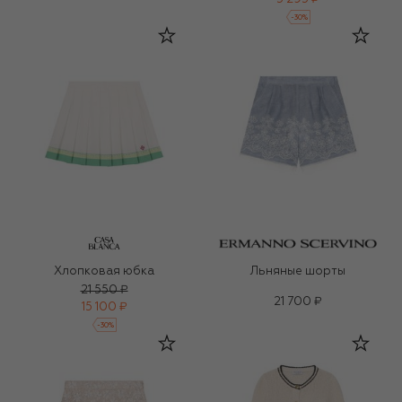
-
30
%
Хлопковая юбка
Льняные шорты
21 550 ₽
21 700 ₽
15 100 ₽
-
30
%