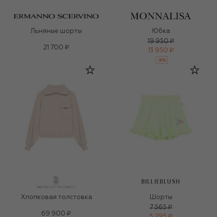
Льняные шорты
Юбка
19 950 ₽
21 700 ₽
13 950 ₽
-
30
%
BILLIEBLUSH
Хлопковая толстовка
Шорты
7 565 ₽
69 900 ₽
5 295 ₽