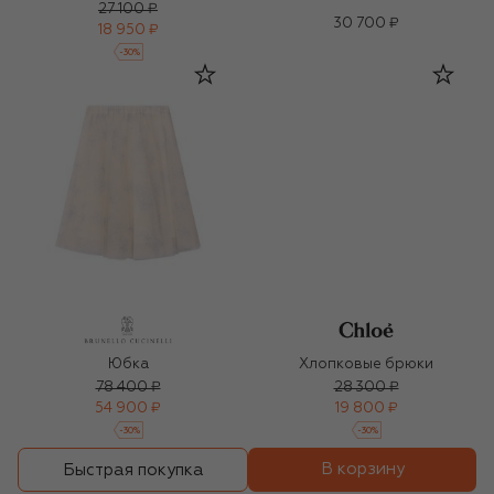
27 100 ₽
30 700 ₽
18 950 ₽
-
30
%
Юбка
Хлопковые брюки
78 400 ₽
28 300 ₽
54 900 ₽
19 800 ₽
-
30
%
-
30
%
В корзину
Быстрая покупка