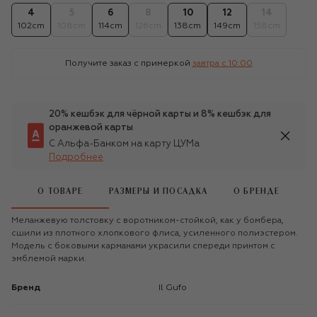
4
5
6
8
10
12
14
102cm
108cm
114cm
126cm
138cm
149cm
158cm
Получите заказ с примеркой
завтра c 10:00
20% кешбэк для чёрной карты и 8% кешбэк для
оранжевой карты
С Альфа-Банком на карту ЦУМа
Подробнее
О ТОВАРЕ
РАЗМЕРЫ И ПОСАДКА
О БРЕНДЕ
Меланжевую толстовку с воротником-стойкой, как у бомбера,
сшили из плотного хлопкового флиса, усиленного полиэстером.
Модель с боковыми карманами украсили спереди принтом с
эмблемой марки.
Бренд
Il Gufo