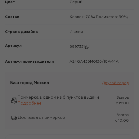
Цвет
Серый
Состав
Хлопок: 70%; Полиэстер: 30%;
Страна дизайна
Италия
Артикул
6997351
Артикул производителя
A24GA436M0136/10A-14A
Ваш город
Москва
Другой город
Примерка в одном из 6 пунктов выдачи
Завтра
Подробнее
c 15:00
Завтра
Доставка с примеркой
c 10:00