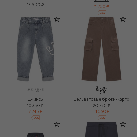
16 100 ₽
13 600 ₽
11 250 ₽
-
30
%
Джинсы
Вельветовые брюки-карго
10 350 ₽
20 750 ₽
7 245 ₽
14 550 ₽
-
30
%
-
30
%