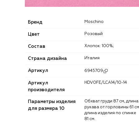
Бренд
Moschino
Цвет
Розовый
Состав
Хлопок: 100%;
Страна дизайна
Италия
Артикул
6945709
Артикул
HDV0FE/LCA14/10-14
производителя
Параметры изделия
Обхват груди 87 см, длина
рукава от горловины 61 см
для размера 10
длина изделия по спинке
81 см.