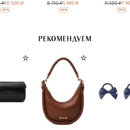
 ₽
10 500 ₽
8 710 ₽
5 995 ₽
11 550 ₽
7 9
-
30
%
-
30
%
-
30
%
РЕКОМЕНДУЕМ