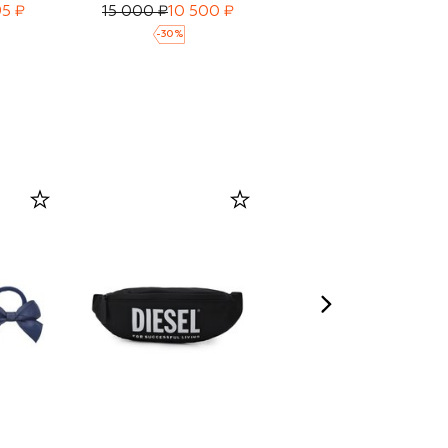
95 ₽
15 000 ₽
10 500 ₽
13 150 ₽
9 205 ₽
-
30
%
-
30
%