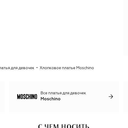
кроссовки с крыльями из знаменитой коллаборации с
adidas, сумка-косуха Biker Jacket, духи Fresh в виде
средства для мытья стекол. В 2024 году на смену Скотту
пришел Адриан Аппиолаза, десять лет проработавший
дизайн-директором Loewe. Аппиолаза изменил вектор
развития бренда: вместо помпезных шоу выбрал
спокойные показы в минималистичных декорациях,
вместо провокационных и ироничных вещей сделал
ставку на практичную одежду и желанные аксессуары,
например новую флагманскую модель сумок Tie Me.
Кроме того, Аппиолаза вернул в постоянную коллекцию
латья для девочек
Хлопковое платье Moschino
«облачный» принт 1985 года и смайлики, украшавшие
ранние работы Франко Москино. Как и основатель
бренда, креативный директор, покинувший пост летом
2026 года, с помощью одежды привлекал внимание к
острым мировым проблемам, например
Все платья для девочек
перепотреблению и загрязнению планеты.
Moschino
С ЧЕМ НОСИТЬ