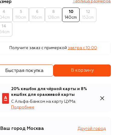
азмер
Таблица размеров
4
5
6
8
10
12
104cm
110cm
116cm
128cm
140cm
152cm
14
164cm
Получите заказ с примеркой
завтра c 10:00
В корзину
Быстрая покупка
20% кешбэк для чёрной карты и 8%
кешбэк для оранжевой карты
С Альфа-Банком на карту ЦУМа
Подробнее
Ваш город
Москва
Другой город