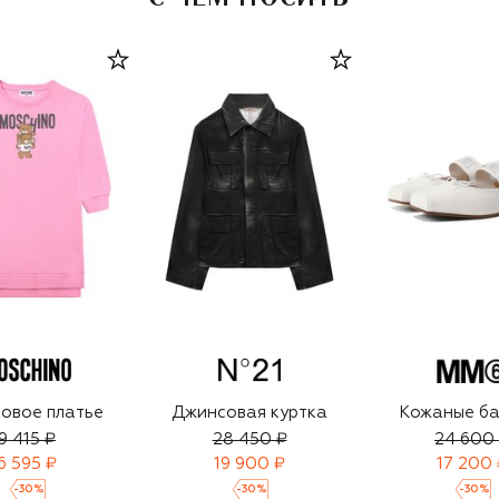
овое платье
Джинсовая куртка
Кожаные ба
9 415 ₽
28 450 ₽
24 600
6 595 ₽
19 900 ₽
17 200 
-
30
%
-
30
%
-
30
%