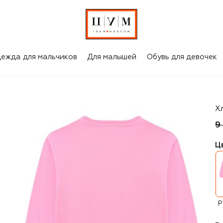
ежда для мальчиков
Для малышей
Обувь для девочек
M
Х
9
Ц
Р