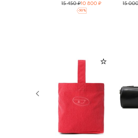
15 450 ₽
10 800 ₽
15 000
-
30
%