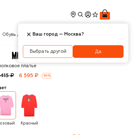
Ваш город —
Москва
?
Обувь для мальчиков
Игрушки
Аксесcуары
Выбрать другой
Да
oschino
лопковое платье
 415 ₽
6 595 ₽
-
30
%
вет
озовый
Красный