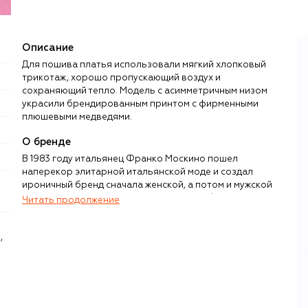
Описание
Для пошива платья использовали мягкий хлопковый
трикотаж, хорошо пропускающий воздух и
сохраняющий тепло. Модель с асимметричным низом
украсили брендированным принтом с фирменными
плюшевыми медведями.
О бренде
В 1983 году итальянец Франко Москино пошел
наперекор элитарной итальянской моде и создал
ироничный бренд сначала женской, а потом и мужской
одежды, каждая из коллекций которого была
Читать продолжение
своеобразной шпилькой в сторону «серьезных» марок.
Когда у Moschino появилась вторая, более
,
демократичная линия, дизайнер назвал ее просто —
Cheap and Chic.
Дело Moschino до 2023 года продолжал дизайнер
Джереми Скотт, при котором в коллекции появились
культовые вещи: сумка Teddy Bear с плюшевым мишкой,