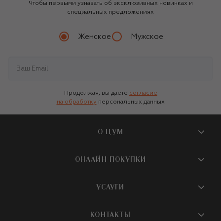
Чтобы первыми узнавать об эксклюзивных новинках и
специальных предложениях
Женское
Мужское
Продолжая, вы даете
согласие
на обработку
персональных данных
О ЦУМ
О магазине
ОНЛАЙН ПОКУПКИ
Новости и события
Вопросы и ответы
УСЛУГИ
Бутики и ПВЗ ЦУМ
Мобильное приложение
Контакты
Шопинг-сервисы
КОНТАКТЫ
Доставка