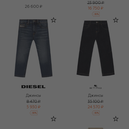
23 900 ₽
26 600 ₽
16 750 ₽
-
30
%
Джинсы
Джинсы
8 470 ₽
35 100 ₽
5 930 ₽
24 570 ₽
-
30
%
-
30
%