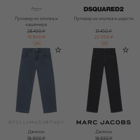
Пуловер из хлопка и
Пуловер из хлопка и шерсти
кашемира
28 450 ₽
31 450 ₽
19 900 ₽
22 000 ₽
-
30
%
-
30
%
Джинсы
Джинсы
16 900 ₽
16 650 ₽