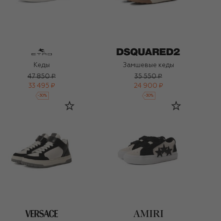
Кеды
Замшевые кеды
47 850 ₽
35 550 ₽
33 495 ₽
24 900 ₽
-
30
%
-
30
%