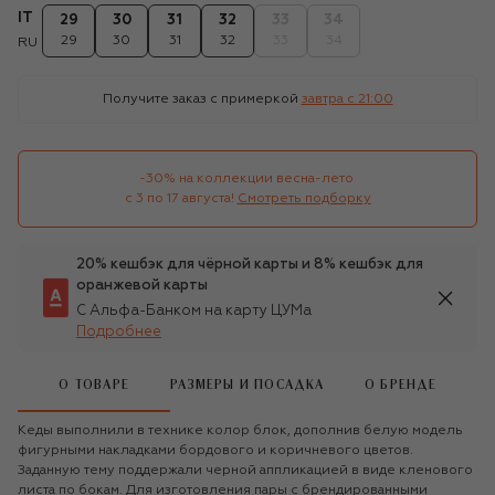
IT
29
30
31
32
33
34
29
30
31
32
33
34
RU
Получите заказ с примеркой
завтра c 21:00
-30% на коллекции весна-лето 

с 3 по 17 августа!
Смотреть подборку
20% кешбэк для чёрной карты и 8% кешбэк для
оранжевой карты
С Альфа-Банком на карту ЦУМа
Подробнее
О ТОВАРЕ
РАЗМЕРЫ И ПОСАДКА
О БРЕНДЕ
Кеды выполнили в технике колор блок, дополнив белую модель
фигурными накладками бордового и коричневого цветов.
Заданную тему поддержали черной аппликацией в виде кленового
листа по бокам. Для изготовления пары с брендированными