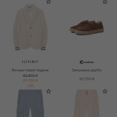
ELEVENTY
Вельветовый пиджак
Замшевые дерби
42 450 ₽
20 550 ₽
29 700 ₽
-
30
%