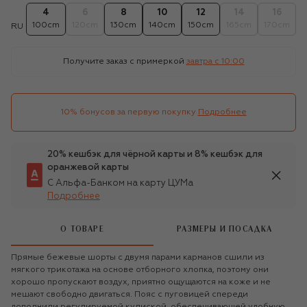
4
6
8
10
12
14
16
100cm
120cm
130cm
140cm
150cm
165cm
170cm
RU
Получите заказ с примеркой
завтра c 10:00
10% бонусов за первую покупку
Подробнее
20% кешбэк для чёрной карты и 8% кешбэк для
оранжевой карты
С Альфа-Банком на карту ЦУМа
Подробнее
О ТОВАРЕ
РАЗМЕРЫ И ПОСАДКА
Прямые бежевые шорты с двумя парами карманов сшили из
мягкого трикотажа на основе отборного хлопка, поэтому они
хорошо пропускают воздух, приятно ощущаются на коже и не
мешают свободно двигаться. Пояс с пуговицей спереди
дополнили регулируемой кулиской, обеспечивающей удобную