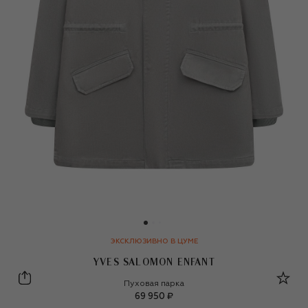
ЭКСКЛЮЗИВНО В ЦУМЕ
YVES SALOMON ENFANT
Yves Salomon Enfant
Пуховая парка
69 950 ₽