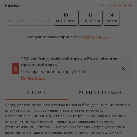
Размер
Таблица размеров
6
8
10
12
14
116-122cm
128-134cm
140-146cm
146-152cm
158cm
Получите заказ с примеркой
завтра c 10:00
20% кешбэк для чёрной карты и 8% кешбэк для
оранжевой карты
С Альфа-Банком на карту ЦУМа
Подробнее
О ТОВАРЕ
РАЗМЕРЫ И ПОСАДКА
Парку светло-зеленого оттенка команда бренда сшила из мягкого
плотного хлопка с саржевым переплетением нитей,
обеспечивающим защиту от влаги и ветра. Лаконичную модель с
эластичными манжетами и планкой, закрывающей молнию,
утеплили почти невесомым слоем синтепона. Отделку изделия
выполнили из тщательно выделанного меха койота с длинным