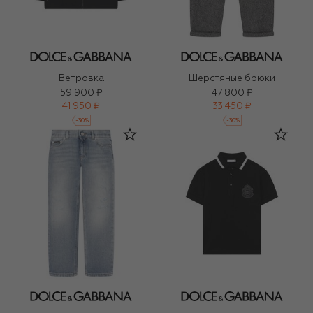
Ветровка
Шерстяные брюки
59 900 ₽
47 800 ₽
41 950 ₽
33 450 ₽
-
30
%
-
30
%