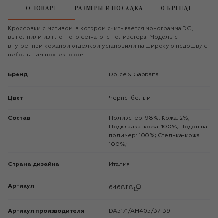
О ТОВАРЕ
РАЗМЕРЫ И ПОСАДКА
О БРЕНДЕ
Кроссовки с мотивом, в котором считывается монограмма DG,
выполнили из плотного сетчатого полиэстера. Модель с
внутренней кожаной отделкой установили на широкую подошву с
небольшим протектором.
Бренд
Dolce & Gabbana
Цвет
Черно-белый
Состав
Полиэстер: 98%; Кожа: 2%;
Подкладка-кожа: 100%; Подошва-
полимер: 100%; Стелька-кожа:
100%;
Страна дизайна
Италия
Артикул
6468118
Артикул производителя
DA5171/AH405/37-39