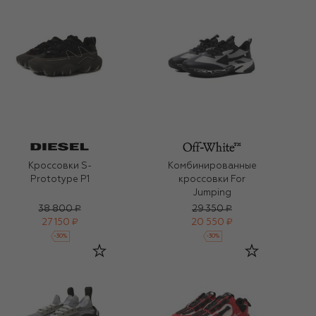
Кроссовки S-
Комбинированные
Prototype P1
кроссовки For
Jumping
38 800 ₽
29 350 ₽
27 150 ₽
20 550 ₽
-
30
%
-
30
%