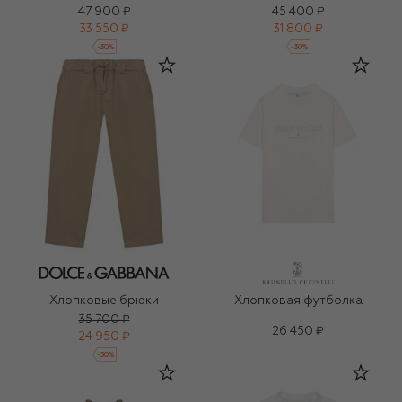
47 900 ₽
45 400 ₽
33 550 ₽
31 800 ₽
-
30
%
-
30
%
Хлопковые брюки
Хлопковая футболка
35 700 ₽
26 450 ₽
24 950 ₽
-
30
%