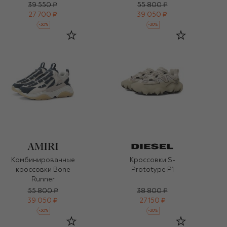
39 550 ₽
55 800 ₽
27 700 ₽
39 050 ₽
-
30
%
-
30
%
Комбинированные
Кроссовки S-
кроссовки Bone
Prototype P1
Runner
55 800 ₽
38 800 ₽
39 050 ₽
27 150 ₽
-
30
%
-
30
%