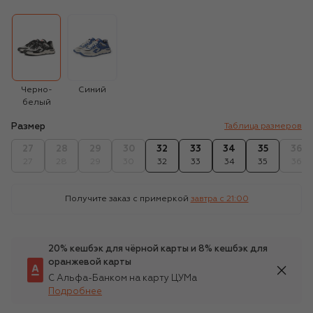
Черно-
Синий
белый
Размер
Таблица размеров
27
28
29
30
32
33
34
35
36
27
28
29
30
32
33
34
35
36
Получите заказ с примеркой
завтра c 21:00
20% кешбэк для чёрной карты и 8% кешбэк для
оранжевой карты
С Альфа-Банком на карту ЦУМа
Подробнее