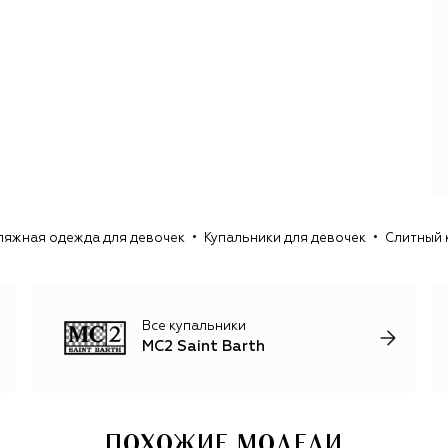
трикотаж и технологичная верхняя одежда для отдыха
на горнолыжных склонах. Особой популярностью
пользуются линии Father & Son и Mother & Daughter с
одинаковыми моделями для родителей и детей.
Команда бренда сотрудничает с дизайнерами и
медиакомпаниями, выпускает лимитированные серии,
посвященные музыкальным легендам и культовым
мультфильмам. В копилке марки — коллаборации с
Pantone, Disney, Marvel, Warner Bros., The Beatles,
Peanuts и The Simpsons.
ляжная одежда для девочек
Купальники для девочек
Слитный 
Все купальники
MC2 Saint Barth
ПОХОЖИЕ МОДЕЛИ