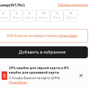
азмер
(INT/RU)
Таблица размеров
4
6
8
10
12
14
104cm
116cm
128cm
140cm
152cm
160cm
10% бонусов за первую покупку
Подробнее
Добавить в избранное
20% кешбэк для чёрной карты и 8%
кешбэк для оранжевой карты
С Альфа-Банком на карту ЦУМа
Подробнее