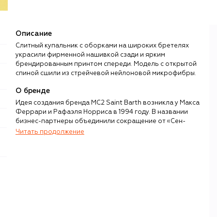
Описание
Слитный купальник с оборками на широких бретелях
украсили фирменной нашивкой сзади и ярким
брендированным принтом спереди. Модель с открытой
спиной сшили из стрейчевой нейлоновой микрофибры.
О бренде
Идея создания бренда MC2 Saint Barth возникла у Макса
Феррари и Рафаэля Норриса в 1994 году. В названии
бизнес-партнеры объединили сокращение от «Сен-
Бартелеми» и модель маленького самолета,
Читать продолжение
доставившего их на этот райский карибский остров.
Живописная природа и беззаботная атмосфера
курорта определили главное направление дизайна —
яркие вещи с тропическими и ироничными принтами.
В летних коллекциях есть все, что пригодится в отпуске
на побережье: слитные и раздельные купальники, парео,
сумки, платья, футболки, сабо, сандалии, шлепанцы,
красочные мужские плавки, брюки и рубашки. В зимних —