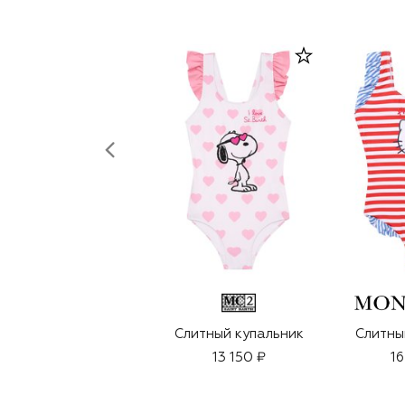
Слитный купальник
Слитны
13 150 ₽
16