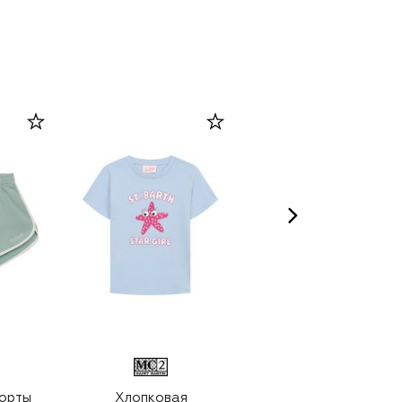
орты
Хлопковая
Кожаные шлепанцы