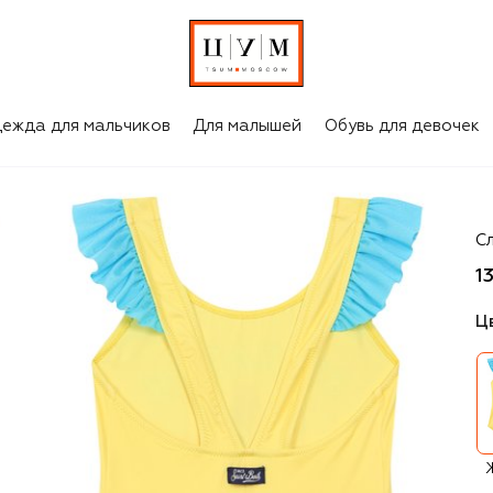
ежда для мальчиков
Для малышей
Обувь для девочек
MC
С
1
Ц