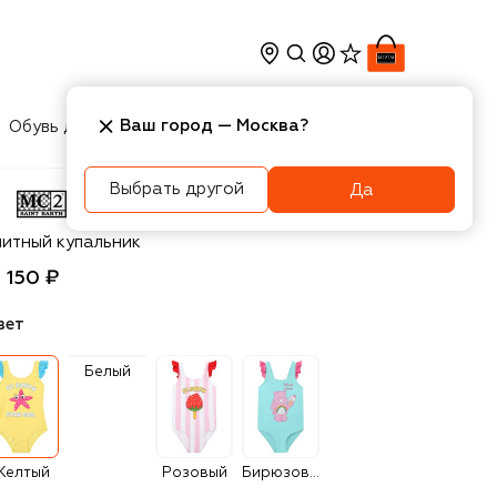
Ваш город —
Москва
?
Обувь для мальчиков
Игрушки
Аксесcуары
Выбрать другой
Да
2 Saint Barth
литный купальник
3 150 ₽
вет
Белый
Желтый
Розовый
Бирюзовый