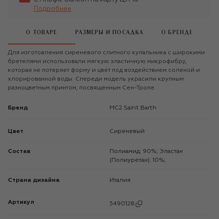
Подробнее
О ТОВАРЕ
РАЗМЕРЫ И ПОСАДКА
О БРЕНДЕ
Для изготовления сиреневого слитного купальника с широкими
бретелями использовали мягкую эластичную микрофибру,
которая не потеряет форму и цвет под воздействием соленой и
хлорированной воды. Спереди модель украсили крупным
разноцветным принтом, посвященным Сен-Тропе.
Бренд
MC2 Saint Barth
Цвет
Сиреневый
Состав
Полиамид: 90%; Эластан
(Полиуретан): 10%;
Страна дизайна
Италия
Артикул
5490128