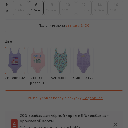
INT
4
6
8
10
12
14
16
104cm
116cm
128cm
140cm
152cm
160cm
168cm
RU
Получите заказ
завтра c 21:00
Цвет
Сиреневый
Светло-
Бирюзовый
Сиреневый
розовый
10% бонусов за первую покупку
Подробнее
20% кешбэк для чёрной карты и 8% кешбэк для
оранжевой карты
С Альфа-Банком на карту ЦУМа