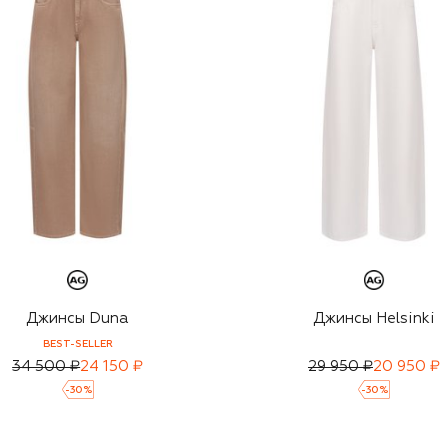
Джинсы Duna
Джинсы Helsinki
BEST-SELLER
34 500 ₽
24 150 ₽
29 950 ₽
20 950 ₽
-
30
%
-
30
%