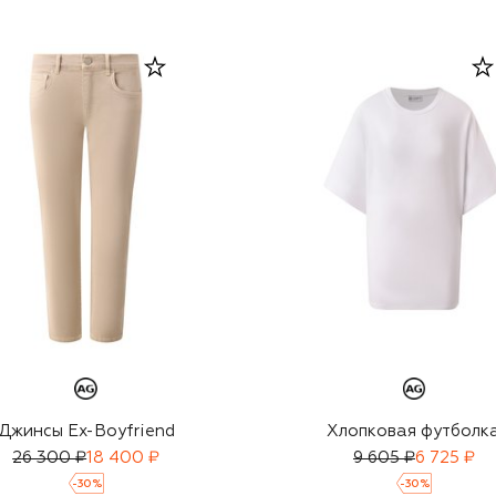
Джинсы Ex-Boyfriend
Хлопковая футболк
26 300 ₽
18 400 ₽
9 605 ₽
6 725 ₽
-
30
%
-
30
%