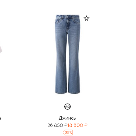
а
Джинсы
26 850 ₽
18 800 ₽
-
30
%