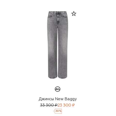
Джинсы New Baggy
33 300 ₽
23 300 ₽
-
30
%