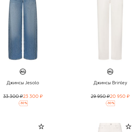
Джинсы Jesolo
Джинсы Brinley
33 300 ₽
23 300 ₽
29 950 ₽
20 950 ₽
-
30
%
-
30
%