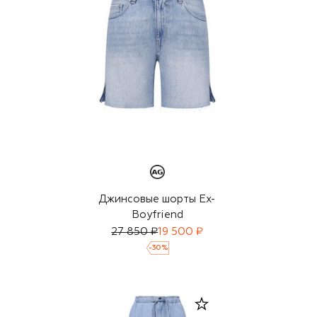
Джинсовые шорты Ex-
Boyfriend
27 850 ₽
19 500 ₽
-
30
%