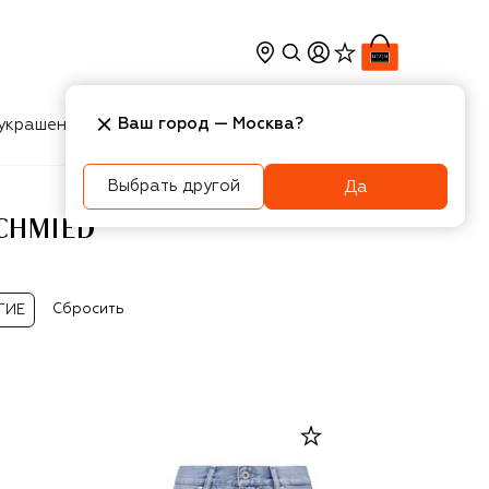
Ваш город —
Москва
?
украшения
Косметика
Интерьер
Новости
Выбрать другой
Да
CHMIED
Сбросить
ГИЕ