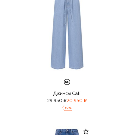
Джинсы Cali
29 950 ₽
20 950 ₽
-
30
%