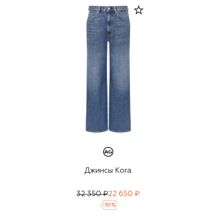
Джинсы Kora
32 350 ₽
22 650 ₽
-
30
%