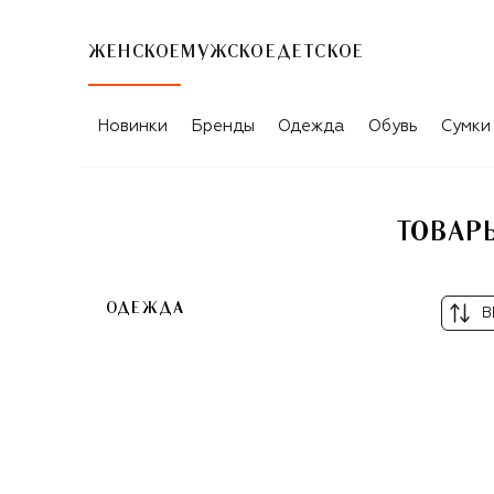
ЖЕНСКОЕ
МУЖСКОЕ
ДЕТСКОЕ
ТОВАРЫ ДЛЯ ЖЕНЩИН AG ADRIANO 
Новинки
Бренды
Одежда
Обувь
Сумки
ТОВАР
ОДЕЖДА
В