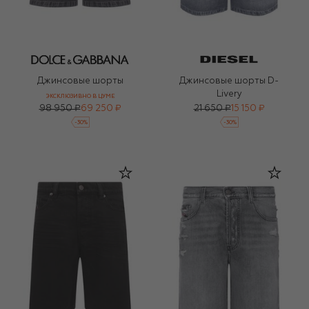
Джинсовые шорты
Джинсовые шорты D-
Livery
ЭКСКЛЮЗИВНО В ЦУМЕ
98 950 ₽
69 250 ₽
21 650 ₽
15 150 ₽
-
30
%
-
30
%