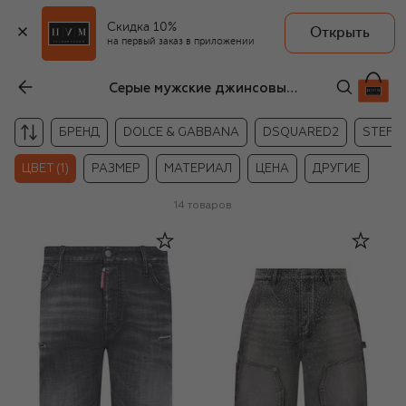
Скидка 10%
Открыть
на первый заказ в приложении
Серые мужские джинсовые шорты
БРЕНД
DOLCE & GABBANA
DSQUARED2
STEFAN
ЦВЕТ (1)
РАЗМЕР
МАТЕРИАЛ
ЦЕНА
ДРУГИЕ
14
товаров