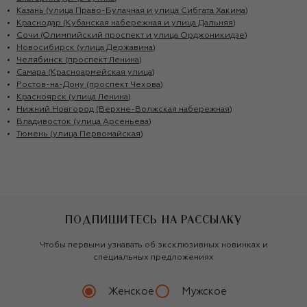
Казань (улица Право-Булачная и улица Сибгата Хакима)
Краснодар (Кубанская набережная и улица Дальняя)
Сочи (Олимпийский проспект и улица Орджоникидзе)
Новосибирск (улица Державина)
Челябинск (проспект Ленина)
Самара (Красноармейская улица)
Ростов-на-Дону (проспект Чехова)
Красноярск (улица Ленина)
Нижний Новгород (Верхне-Волжская набережная)
Владивосток (улица Арсеньева)
Тюмень (улица Первомайская)
ПОДПИШИТЕСЬ НА РАССЫЛКУ
Чтобы первыми узнавать об эксклюзивных новинках и
специальных предложениях
Женское
Мужское