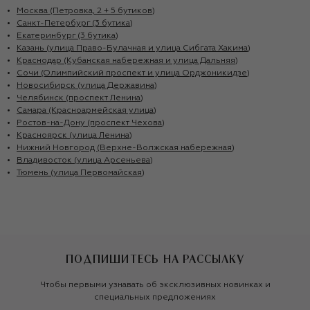
Москва (Петровка, 2 + 5 бутиков)
Санкт-Петербург (3 бутика)
Екатеринбург (3 бутика)
Казань (улица Право-Булачная и улица Сибгата Хакима)
Краснодар (Кубанская набережная и улица Дальняя)
Сочи (Олимпийский проспект и улица Орджоникидзе)
Новосибирск (улица Державина)
Челябинск (проспект Ленина)
Самара (Красноармейская улица)
Ростов-на-Дону (проспект Чехова)
Красноярск (улица Ленина)
Нижний Новгород (Верхне-Волжская набережная)
Владивосток (улица Арсеньева)
Тюмень (улица Первомайская)
ПОДПИШИТЕСЬ НА РАССЫЛКУ
Чтобы первыми узнавать об эксклюзивных новинках и
специальных предложениях