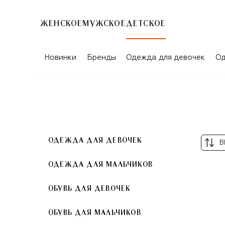
ЖЕНСКОЕ
МУЖСКОЕ
ДЕТСКОЕ
ГОЛУБЫЕ ОБОДКИ ДЛЯ ДЕТЕЙ
Новинки
Бренды
Одежда для девочек
Од
ОДЕЖДА ДЛЯ ДЕВОЧЕК
В
ОДЕЖДА ДЛЯ МАЛЬЧИКОВ
ОБУВЬ ДЛЯ ДЕВОЧЕК
ОБУВЬ ДЛЯ МАЛЬЧИКОВ