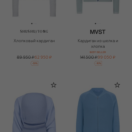
SHUSHU/TONG
Хлопковый кардиган
Кардиган из шелка и
хлопка
BEST-SELLER
89 950 ₽
62 950 ₽
141 500 ₽
99 050 ₽
-
30
%
-
30
%