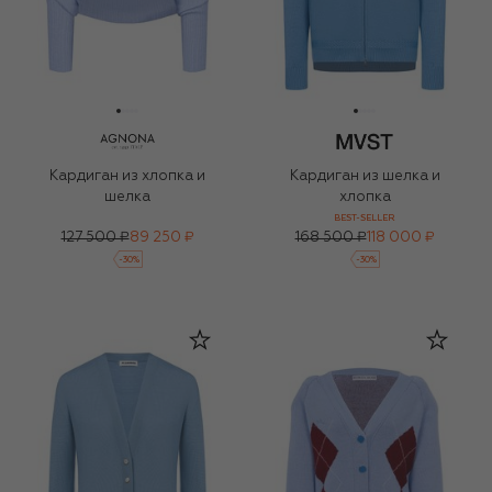
Кардиган из хлопка и
Кардиган из шелка и
шелка
хлопка
BEST-SELLER
127 500 ₽
89 250 ₽
168 500 ₽
118 000 ₽
-
30
%
-
30
%