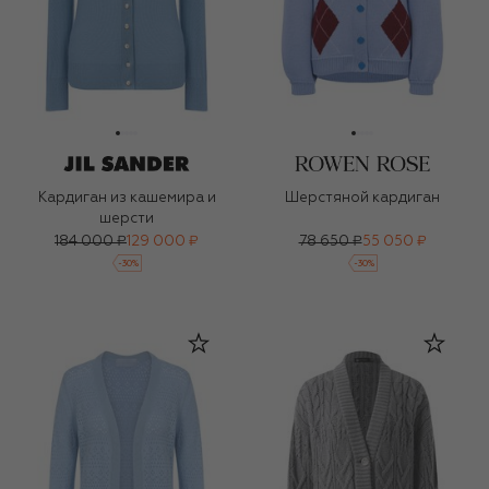
Кардиган из кашемира и
Шерстяной кардиган
шерсти
184 000 ₽
129 000 ₽
78 650 ₽
55 050 ₽
-
30
%
-
30
%