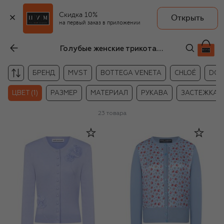
Скидка 10%
Открыть
на первый заказ в приложении
Голубые женские трикотажные кардиганы
БРЕНД
MVST
BOTTEGA VENETA
CHLOÉ
DOL
ЦВЕТ (1)
РАЗМЕР
МАТЕРИАЛ
РУКАВА
ЗАСТЕЖКА
23
товара