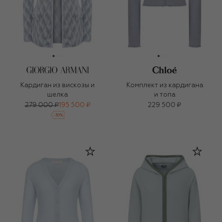
Кардиган из вискозы и
Комплект из кардигана
шелка
и топа
279 000 ₽
195 500 ₽
229 500 ₽
-
30
%