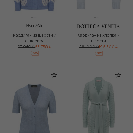
Кардиган из шерсти и
Кардиган из хлопка и
кашемира
шерсти
93 940 ₽
65 758 ₽
281 000 ₽
196 500 ₽
-
30
%
-
30
%