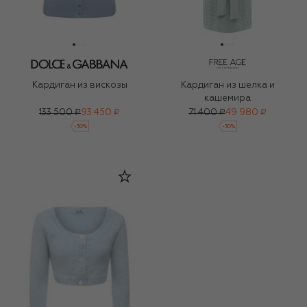
Кардиган из вискозы
Кардиган из шелка и
кашемира
133 500 ₽
93 450 ₽
71 400 ₽
49 980 ₽
-
30
%
-
30
%