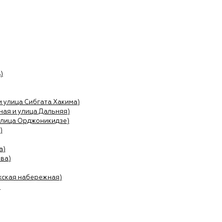
)
и улица Сибгата Хакима)
ая и улица Дальняя)
улица Орджоникидзе)
)
а)
ва)
жская набережная)
)