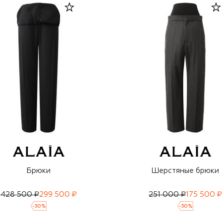
Брюки
Шерстяные брюки
428 500 ₽
299 500 ₽
251 000 ₽
175 500 ₽
-
30
%
-
30
%