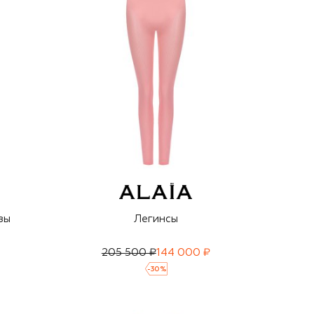
зы
Легинсы
₽
205 500 ₽
144 000 ₽
-
30
%