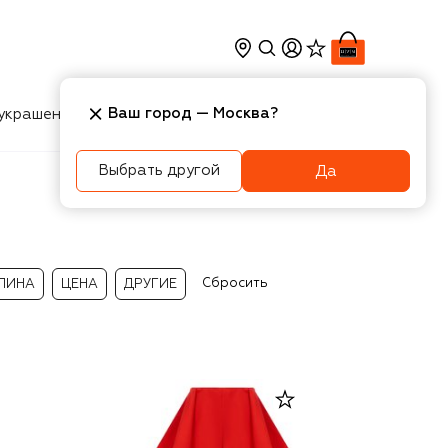
Ваш город —
Москва
?
украшения
Косметика
Интерьер
Новости
Выбрать другой
Да
Сбросить
ЛИНА
ЦЕНА
ДРУГИЕ