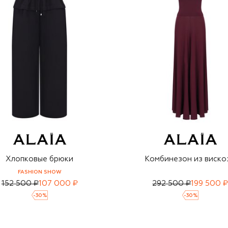
Хлопковые брюки
Комбинезон из виско
FASHION SHOW
152 500 ₽
107 000 ₽
292 500 ₽
199 500 
-
30
%
-
30
%