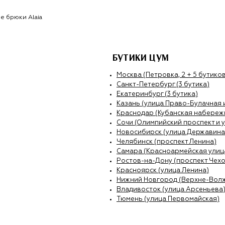
е брюки Alaia
БУТИКИ ЦУМ
Москва (Петровка, 2 + 5 бутиков
Санкт-Петербург (3 бутика)
Екатеринбург (3 бутика)
Казань (улица Право-Булачная 
Краснодар (Кубанская набережн
Сочи (Олимпийский проспект и 
Новосибирск (улица Державина
Челябинск (проспект Ленина)
Самара (Красноармейская улиц
Ростов-на-Дону (проспект Чехо
Красноярск (улица Ленина)
Нижний Новгород (Верхне-Вол
Владивосток (улица Арсеньева
Тюмень (улица Первомайская)