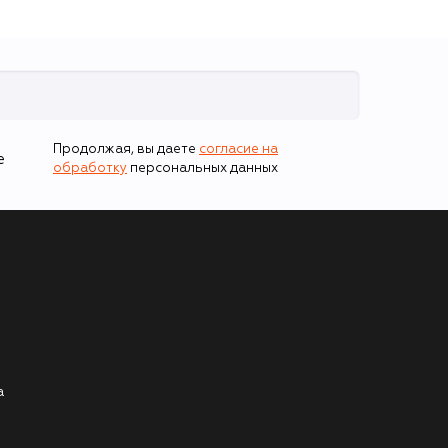
Продолжая, вы даете
согласие на
е
обработку
персональных данных
а