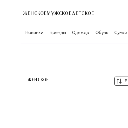
ЖЕНСКОЕ
МУЖСКОЕ
ДЕТСКОЕ
КАТАЛОГ ТОВАРОВ GIABORGHINI
Новинки
Бренды
Одежда
Обувь
Сумки
ЖЕНСКОЕ
В