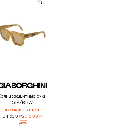
Солнцезащитные очки
GIA/RHW
ЭКСКЛЮЗИВНО В ЦУМЕ
34 650 ₽
20 800 ₽
-
40
%