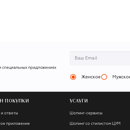
и специальных предложениях
Женское
Мужско
Н ПОКУПКИ
УСЛУГИ
 и ответы
Шопинг-сервисы
ое приложение
Шопинг со стилистом ЦУМ