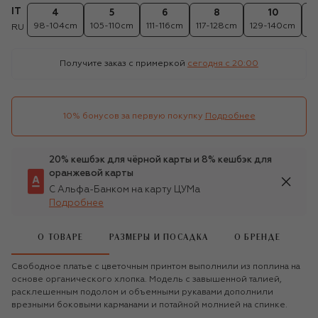
IT
4
5
6
8
10
98-104cm
105-110cm
111-116cm
117-128cm
129-140cm
14
RU
Получите заказ с примеркой
сегодня c 20:00
10% бонусов за первую покупку
Подробнее
20% кешбэк для чёрной карты и 8% кешбэк для
оранжевой карты
С Альфа-Банком на карту ЦУМа
Подробнее
О ТОВАРЕ
РАЗМЕРЫ И ПОСАДКА
О БРЕНДЕ
Свободное платье с цветочным принтом выполнили из поплина на
основе органического хлопка. Модель с завышенной талией,
расклешенным подолом и объемными рукавами дополнили
врезными боковыми карманами и потайной молнией на спинке.