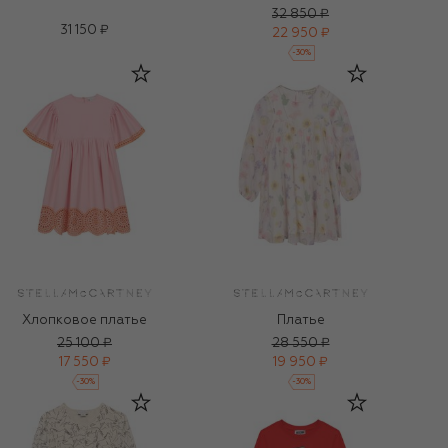
32 850 ₽
31 150 ₽
22 950 ₽
-
30
%
Хлопковое платье
Платье
25 100 ₽
28 550 ₽
17 550 ₽
19 950 ₽
-
30
%
-
30
%