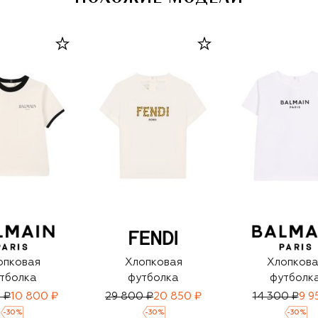
опковая
Хлопковая
Хлопкова
тболка
футболка
футболк
 ₽
10 800 ₽
29 800 ₽
20 850 ₽
14 300 ₽
9 9
-
30
%
-
30
%
-
30
%