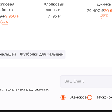
опковая
Хлопковый
Джинсы
тболка
лонгслив
29 400 ₽
20 
0 ₽
9 950 ₽
7 195 ₽
-
30
%
-
30
%
 малышей
Футболки для малышей
и специальных предложениях
Женское
Мужско