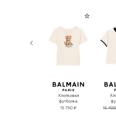
Хлопковая
Хл
футболка
фу
15 750 ₽
15 400