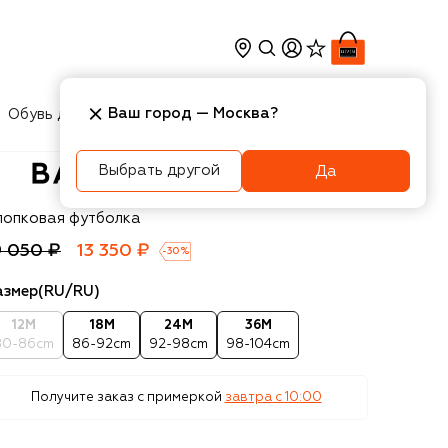
Ваш город —
Москва
?
Обувь для мальчиков
Игрушки
Аксесcуары
Выбрать другой
Да
almain
лопковая футболка
9 050 ₽
13 350 ₽
-
30
%
азмер
(RU/RU)
12M
18M
24M
36M
80-86cm
86-92cm
92-98cm
98-104cm
Получите заказ с примеркой
завтра c 10:00