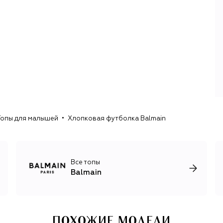
фасонов, ремесленных техник. Этот подход после
смерти дизайнера в 1982 году использовали все его
преемники, среди которых были Оскар де ла Рента и
Кристоф Декарнен. Любовью к тематическим
коллекциям отличается и Оливье Рустен, на чьем счету
десятки коллекций, вдохновленных эпохой барокко,
архитектурой футуризма, Францией, мотоспортом,
средневековым рыцарством и Диким Западом. Рустен
часто обращался и к конкретным архивным моделям
авторства Бальмана, переосмысливая их для
современной аудитории.
Топы для малышей
Хлопковая футболка Balmain
Несмотря на то, что вечерние наряды Balmain
отличаются скульптурными силуэтами и
декоративностью, вещи из линии ready-to-wear легко
адаптируются в любом гардеробе, ведь большую ее
часть составляют трикотаж и деним, актуальная обувь и
Все топы
сумки.
Balmain
ПОХОЖИЕ МОДЕЛИ