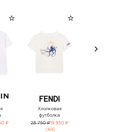
я
Хлопковая
Хлопковая
а
футболка
футболка
50 ₽
28 750 ₽
19 950 ₽
16 950 ₽
-
30
%