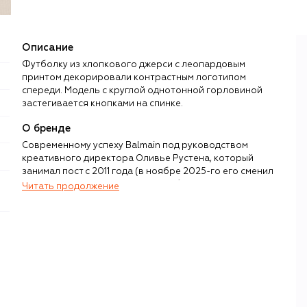
Описание
Футболку из хлопкового джерси с леопардовым
принтом декорировали контрастным логотипом
спереди. Модель с круглой однотонной горловиной
застегивается кнопками на спинке.
О бренде
Современному успеху Balmain под руководством
креативного директора Оливье Рустена, который
занимал пост с 2011 года (в ноябре 2025-го его сменил
Антонин Трон), предшествовали больше 60 лет
Читать продолжение
ежедневной работы парижского ателье, основанного
кутюрье Пьером Бальманом. Свое первое шоу модельер
провел в 1945 году в самом центре французской
столицы, где впервые представил женские наряды со
структурированными силуэтами и сложной отделкой —
будущий специалитет бренда.
Пьер Бальман много путешествовал по миру и из каждой
поездки привозил в ателье новые идеи — цветов, тканей,