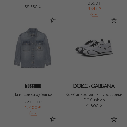
13 350 ₽
58 550 ₽
9 345 ₽
-
30
%
Джинсовая рубашка
Комбинированные кроссовки
DG Cushion
22 000 ₽
41 800 ₽
15 400 ₽
-
30
%