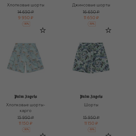
Хлопковые шорты
Джинсовые шорты
14 650 ₽
16 650 ₽
9 950 ₽
11 650 ₽
-
30
%
-
30
%
Хлопковые шорты-
Шорты
карго
15 950 ₽
15 950 ₽
11 150 ₽
11 150 ₽
-
30
%
-
30
%