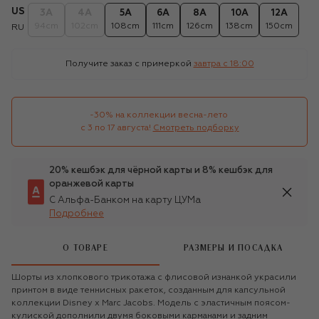
US
3A
4A
5A
6A
8A
10A
12A
94cm
102cm
108cm
111cm
126cm
138cm
150cm
RU
Получите заказ с примеркой
завтра c 18:00
-30% на коллекции весна-лето 

с 3 по 17 августа!
Смотреть подборку
20% кешбэк для чёрной карты и 8% кешбэк для
оранжевой карты
С Альфа-Банком на карту ЦУМа
Подробнее
О ТОВАРЕ
РАЗМЕРЫ И ПОСАДКА
Шорты из хлопкового трикотажа с флисовой изнанкой украсили
принтом в виде теннисных ракеток, созданным для капсульной
коллекции Disney x Marc Jacobs. Модель с эластичным поясом-
кулиской дополнили двумя боковыми карманами и задним