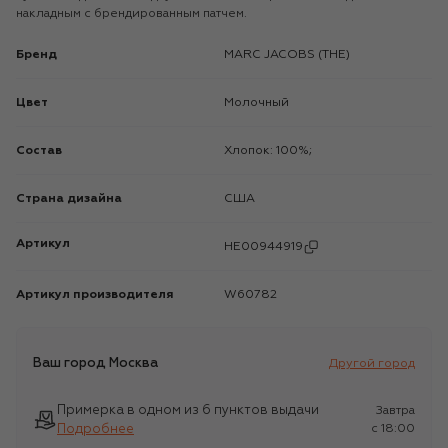
накладным с брендированным патчем.
Бренд
MARC JACOBS (THE)
Цвет
Молочный
Состав
Хлопок: 100%;
Страна дизайна
США
Артикул
HE00944919
Артикул производителя
W60782
Ваш город
Москва
Другой город
Примерка в одном из 6 пунктов выдачи
Завтра
Подробнее
c 18:00