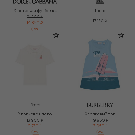
Хлопковая футболка
Поло
21 200 ₽
17 150 ₽
14 850 ₽
-
30
%
Хлопковое поло
Хлопковый топ
13 900 ₽
19 950 ₽
9 730 ₽
13 950 ₽
-
30
%
-
30
%