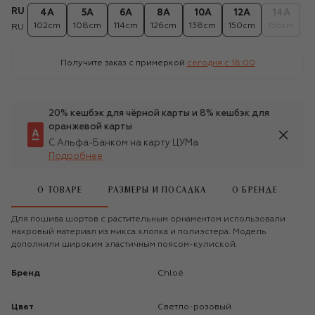
RU
4A
5A
6A
8A
10A
12A
14A
102cm
108cm
114cm
126cm
138cm
150cm
156cm
RU
Получите заказ с примеркой
сегодня c 18:00
20% кешбэк для чёрной карты и 8% кешбэк для
оранжевой карты
С Альфа-Банком на карту ЦУМа
Подробнее
О ТОВАРЕ
РАЗМЕРЫ И ПОСАДКА
О БРЕНДЕ
Для пошива шортов с растительным орнаментом использовали
махровый материал из микса хлопка и полиэстера. Модель
дополнили широким эластичным поясом-кулиской.
Бренд
Chloé
Цвет
Светло-розовый