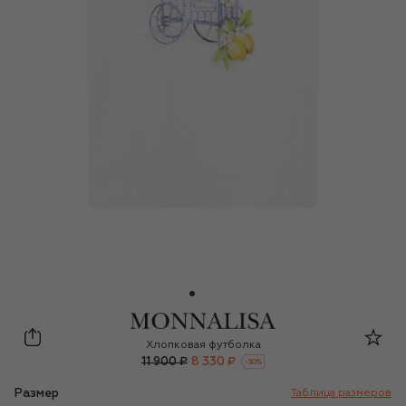
Monnalisa
Хлопковая футболка
11 900 ₽
8 330 ₽
-
30
%
Размер
Таблица размеров