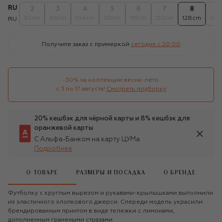
RU
2
3
4
5
6
7
8
1
92cm
98cm
104cm
110cm
116cm
122cm
128cm
140
RU
Получите заказ с примеркой
сегодня c 20:00
-30% на коллекции весна-лето 

с 3 по 17 августа!
Смотреть подборку
20% кешбэк для чёрной карты и 8% кешбэк для
оранжевой карты
С Альфа-Банком на карту ЦУМа
Подробнее
О ТОВАРЕ
РАЗМЕРЫ И ПОСАДКА
О БРЕНДЕ
Футболку с круглым вырезом и рукавами-крылышками выполнили
из эластичного хлопкового джерси. Спереди модель украсили
брендированным принтом в виде тележки с лимонами,
дополненным гранеными стразами.