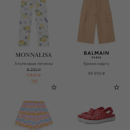
Хлопковые легинсы
Брюки-карго
8 295 ₽
49 950 ₽
5 805 ₽
-
30
%