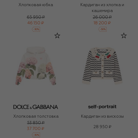
Хлопковая юбка
Кардиган из хлопка и
кашемира
65 950 ₽
26 000 ₽
46 150 ₽
18 200 ₽
-
30
%
-
30
%
Хлопковая толстовка
Кардиган из вискозы
53 850 ₽
28 950 ₽
37 700 ₽
-
30
%