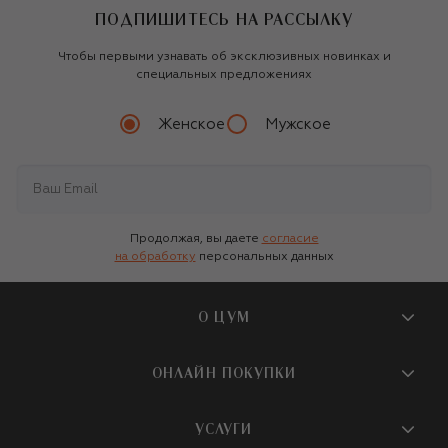
ПОДПИШИТЕСЬ НА РАССЫЛКУ
Чтобы первыми узнавать об эксклюзивных новинках и
специальных предложениях
Женское
Мужское
Продолжая, вы даете
согласие
на обработку
персональных данных
О ЦУМ
О магазине
ОНЛАЙН ПОКУПКИ
Новости и события
Вопросы и ответы
УСЛУГИ
Бутики и ПВЗ ЦУМ