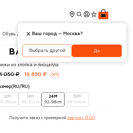
Ваш город —
Москва
?
Обувь для мальчиков
Игрушки
Аксесcуары
Выбрать другой
Да
almain
рюки из хлопка и лиоцелла
4 050 ₽
16 850 ₽
-
30
%
азмер
(RU/RU)
12M
18M
24M
36M
80-86cm
86-92cm
92-98cm
98-104cm
Получите заказ с примеркой
завтра c 13:00