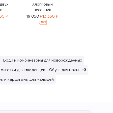
 двух
Хлопковый
Хлопковый
в
песочник
кардиган
00 ₽
19 050 ₽
13 350 ₽
10 400 ₽
7 280 ₽
-
30
%
-
30
%
Боди и комбинезоны для новорождённых
колготки для младенцев
Обувь для малышей
ры и кардиганы для малышей