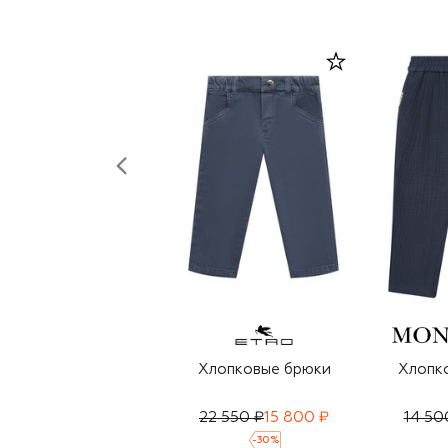
Хлопковые брюки
Хлопк
22 550 ₽
15 800 ₽
14 50
-
30
%