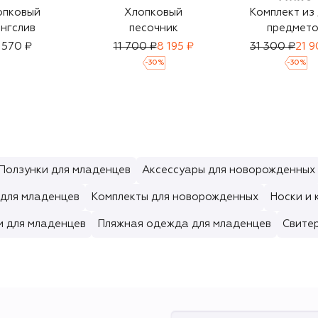
опковый
Хлопковый
Комплект из
нгслив
песочник
предмето
 570 ₽
11 700 ₽
8 195 ₽
31 300 ₽
21 9
-
30
%
-
30
%
Ползунки для младенцев
Аксессуары для новорожденных
для младенцев
Комплекты для новорожденных
Носки и 
и для младенцев
Пляжная одежда для младенцев
Свите