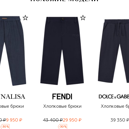
овые брюки
Хлопковые брюки
Хлопковые б
0 ₽
9 950 ₽
43 400 ₽
29 950 ₽
39 350 
-
30
%
-
30
%