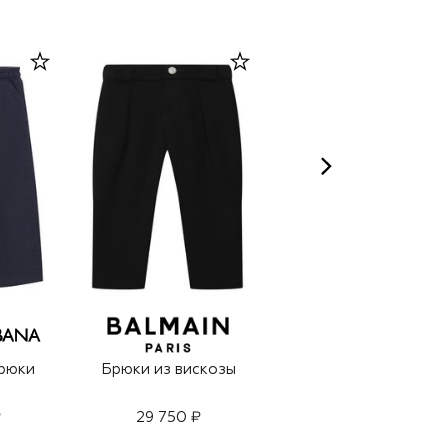
рюки
Брюки из вискозы
Хлопковые брюки
₽
29 750 ₽
16 200 ₽