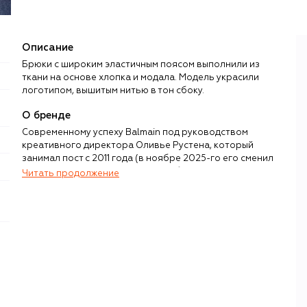
Описание
Брюки с широким эластичным поясом выполнили из
ткани на основе хлопка и модала. Модель украсили
логотипом, вышитым нитью в тон сбоку.
О бренде
Современному успеху Balmain под руководством
креативного директора Оливье Рустена, который
занимал пост с 2011 года (в ноябре 2025-го его сменил
Антонин Трон), предшествовали больше 60 лет
Читать продолжение
ежедневной работы парижского ателье, основанного
кутюрье Пьером Бальманом. Свое первое шоу модельер
провел в 1945 году в самом центре французской
столицы, где впервые представил женские наряды со
структурированными силуэтами и сложной отделкой —
будущий специалитет бренда.
Пьер Бальман много путешествовал по миру и из каждой
поездки привозил в ателье новые идеи — цветов, тканей,
фасонов, ремесленных техник. Этот подход после