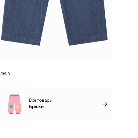
lmain
Все товары
Брюки