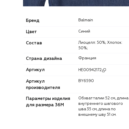
Бренд
Balmain
Цвет
Синий
Состав
Лиоцелл: 50%; Хлопок:
50%;
Страна дизайна
Франция
Артикул
HE00942172
Артикул
BY6590
производителя
Параметры изделия
Обхват талии 52 см, длина
внутреннего шагового
для размера 36M
шва 35 см, длина по
внешнему шву 51 см.