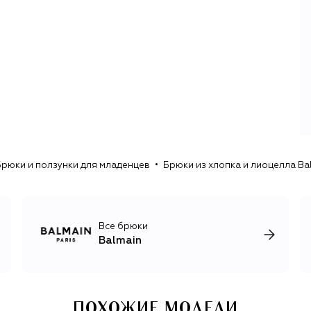
смерти дизайнера в 1982 году использовали все его
преемники, среди которых были Оскар де ла Рента и
Кристоф Декарнен. Любовью к тематическим
коллекциям отличается и Оливье Рустен, на чьем счету
десятки коллекций, вдохновленных эпохой барокко,
архитектурой футуризма, Францией, мотоспортом,
средневековым рыцарством и Диким Западом. Рустен
часто обращался и к конкретным архивным моделям
авторства Бальмана, переосмысливая их для
современной аудитории.
Несмотря на то, что вечерние наряды Balmain
Брюки и ползунки для младенцев
Брюки из хлопка и лиоцелла Ba
отличаются скульптурными силуэтами и
декоративностью, вещи из линии ready-to-wear легко
адаптируются в любом гардеробе, ведь большую ее
часть составляют трикотаж и деним, актуальная обувь и
сумки.
Все брюки
Balmain
ПОХОЖИЕ МОДЕЛИ