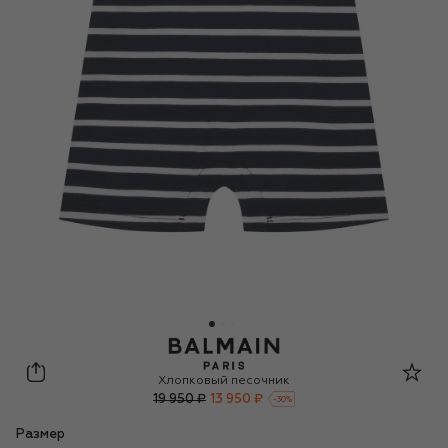
Balmain
Хлопковый песочник
19 950 ₽
13 950 ₽
-
30
%
Размер