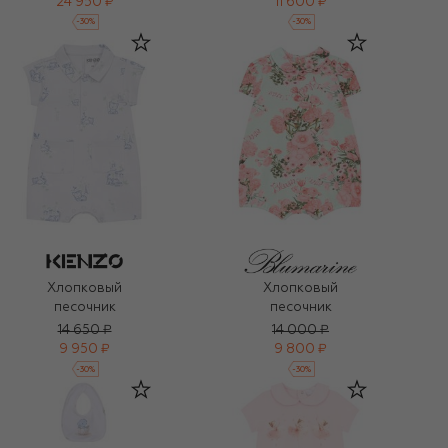
24 950 ₽
11 600 ₽
-
30
%
-
30
%
Хлопковый
Хлопковый
песочник
песочник
14 650 ₽
14 000 ₽
9 950 ₽
9 800 ₽
-
30
%
-
30
%