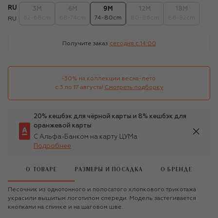
RU
3M
6M
9M
12M
18M
62-68cm
68-74cm
74-80cm
80-86cm
86-92cm
RU
Получите заказ
сегодня c 14:00
-30% на коллекции весна-лето 

с 3 по 17 августа!
Смотреть подборку
20% кешбэк для чёрной карты и 8% кешбэк для
оранжевой карты
С Альфа-Банком на карту ЦУМа
Подробнее
О ТОВАРЕ
РАЗМЕРЫ И ПОСАДКА
О БРЕНДЕ
Песочник из однотонного и полосатого хлопкового трикотажа
украсили вышитым логотипом спереди. Модель застегивается
кнопками на спинке и на шаговом шве.