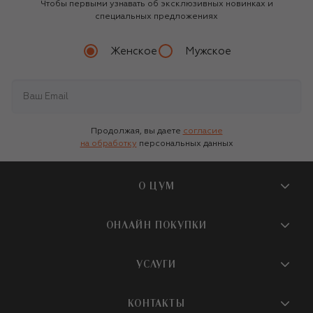
Чтобы первыми узнавать об эксклюзивных новинках и
специальных предложениях
Женское
Мужское
Продолжая, вы даете
согласие
на обработку
персональных данных
О ЦУМ
О магазине
ОНЛАЙН ПОКУПКИ
Новости и события
Вопросы и ответы
УСЛУГИ
Бутики и ПВЗ ЦУМ
Мобильное приложение
Контакты
Шопинг-сервисы
КОНТАКТЫ
Доставка