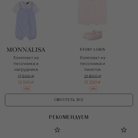
STORY LORIS
Комплект из
Комплект из
песочника и
песочника и
нагрудника
пинеток
17 300 ₽
21 800 ₽
12 100 ₽
15 250 ₽
-
30
%
-
30
%
СМОТРЕТЬ ВСЕ
РЕКОМЕНДУЕМ